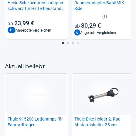
Hebie Schei­ben­bremsa­d­ap­ter
Rah­me­na­d­ap­ter Basil MIK
schwarz für Hin­ter­bau­stän­der
Side
AX0618
(1)
23,99 €
30,29 €
10
Angebote vergleichen
6
Angebote vergleichen
Aktu­ell beliebt
Thule 915200 Lade­rampe für
Thule Bike Hol­der 2. Rad
Fahr­rad­t­rä­ger
Abstands­hal­ter 28 cm