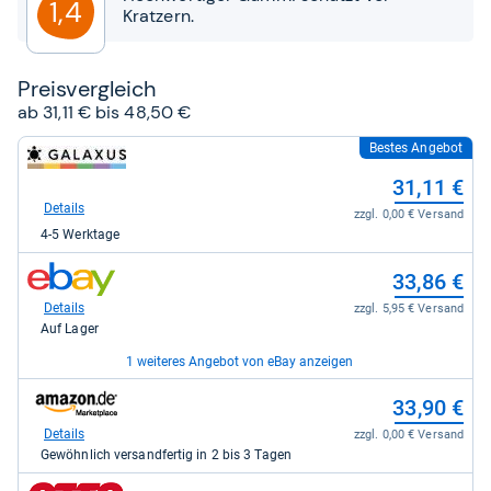
1,4
Kratzern.
Preis­ver­gleich
ab 31,11 € bis 48,50 €
Bestes Angebot
zum
Shop:
31,11 €
bei
galaxus
Details
zzgl. 0,00 € Versand
für
4-5 Werktage
31,11
kaufen.
zum
33,86 €
Shop:
bei
Details
zzgl. 5,95 € Versand
eBay
Auf Lager
für
33,86
1 weiteres Angebot von eBay anzeigen
kaufen.
zum
zum
48,50 €
33,90 €
Shop:
Shop:
bei
bei
Details
Details
zzgl. 11,95 € Versand
zzgl. 0,00 € Versand
eBay
Amazon.de
Auf Lager
Gewöhnlich versandfertig in 2 bis 3 Tagen
für
für
48,50
33,90
zum