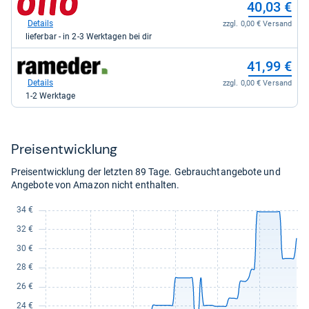
40,03 €
kaufen.
kaufen.
Shop:
bei
Details
zzgl. 0,00 € Versand
Otto.de
lieferbar - in 2-3 Werktagen bei dir
für
40,03
zum
41,99 €
kaufen.
Shop:
bei
Details
zzgl. 0,00 € Versand
Rameder
1-2 Werktage
Anhängerkupplungen
für
41,99
kaufen.
Preis­ent­wick­lung
Preisentwicklung der letzten 89 Tage. Gebrauchtangebote und
Angebote von Amazon nicht enthalten.