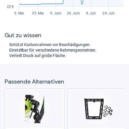
Gut zu wis­sen
Schützt Kar­bon­rah­men vor Beschä­di­gun­gen.
Ein­stell­bar für ver­schie­dene Rah­men­geo­me­trien.
Ver­teilt Druck auf große Flä­che.
Pas­sende Alter­na­ti­ven