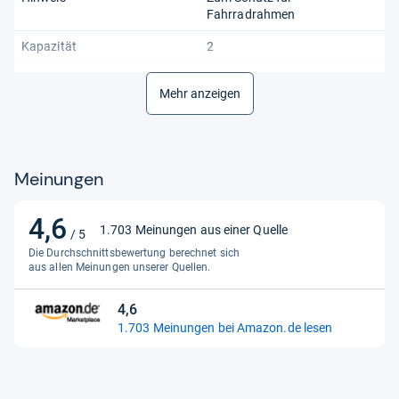
Fahrradrahmen
Kapazität
2
Material
Kunstoff
Mehr anzeigen
Produktart
Zubehör / Sonstiges
Universelle Kompatibilität
Ja
Meinungen
4,6
4,6
1.703 Meinungen aus einer Quelle
/ 5
von
Die Durchschnittsbewertung berechnet sich
5
aus allen Meinungen unserer Quellen.
Sternen
4,6
4,6
1.703 Meinungen bei Amazon.de lesen
von
5
Sternen