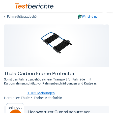
Fahrradträgerzubehör
Wir sind nachhaltig
Suc
Geben
Sie
mindest
drei
Zeichen
ein.
Vorschl
erschei
automat
Thule Car­bon Frame Pro­tec­tor
und
Sonstiges Fahrradzubehör, sicherer Transport für Fahrräder mit
lassen
Karbonrahmen, schützt vor Rahmenbeschädigungen und Kratzern.
sich
1.703 Meinungen
mit
4,6
Her­stel­ler: Thule
Farbe: Mehrfarbic
den
von
Pfeiltas
5
Sehr gut
Sternen
auswähl
Hochwertiger Gummi schützt vor