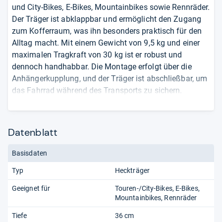
und City-Bikes, E-Bikes, Mountainbikes sowie Rennräder.
Der Träger ist abklappbar und ermöglicht den Zugang
zum Kofferraum, was ihn besonders praktisch für den
Alltag macht. Mit einem Gewicht von 9,5 kg und einer
maximalen Tragkraft von 30 kg ist er robust und
dennoch handhabbar. Die Montage erfolgt über die
Anhängerkupplung, und der Träger ist abschließbar, um
das Fahrrad während des Transports zu sichern.
Zusätzlich ist er für Fahrräder mit Übergrößen und Y-
Rahmen bis zu einem Durchmesser von 8,5 cm
geeignet. Der Träger ist vormontiert und lässt sich dank
Datenblatt
des Schnellmontagesystems einfach handhaben und
montieren. Er ist auch für E-Bikes geeignet und verfügt
Basisdaten
über einen Klappmechanismus, der den Zugang zum
Typ
Heckträger
Kofferraum ermöglicht. Die Fahrräder werden mit
textilen Rahmenklemmen und Spanngurten gesichert.
Geeignet für
Touren-/City-Bikes
E-Bikes
Der Träger ist für fast alle Arten von
Mountainbikes
Rennräder
Anhängerkupplungen geeignet und trägt zur
Tiefe
36 cm
Reduzierung des Kraftstoffverbrauchs im Vergleich zum