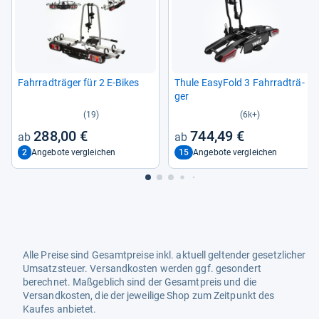
Fahr­rad­t­rä­ger für 2 E-​Bikes
Thule Easy­Fold 3 Fahr­rad­t­rä­
ger
(19)
(6k+)
288,00 €
744,49 €
2
15
Angebote vergleichen
Angebote vergleichen
Alle Preise sind Gesamtpreise inkl. aktuell geltender gesetzlicher
Umsatzsteuer. Versandkosten werden ggf. gesondert
berechnet. Maßgeblich sind der Gesamtpreis und die
Versandkosten, die der jeweilige Shop zum Zeitpunkt des
Kaufes anbietet.