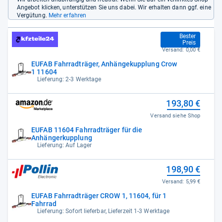
Angebot klicken, unterstützen Sie uns dabei. Wir erhalten dann ggf. eine
Vergütung.
Mehr erfahren
169,95 €
Bester
Preis
Versand:
0,00 €
EUFAB Fahrradträger, Anhängekupplung Crow
1 11604
Lieferung: 2-3 Werktage
193,80 €
Versand siehe Shop
EUFAB 11604 Fahrradträger für die
Anhängerkupplung
Lieferung: Auf Lager
198,90 €
Versand:
5,99 €
EUFAB Fahrradträger CROW 1, 11604, für 1
Fahrrad
Lieferung: Sofort lieferbar, Lieferzeit 1-3 Werktage