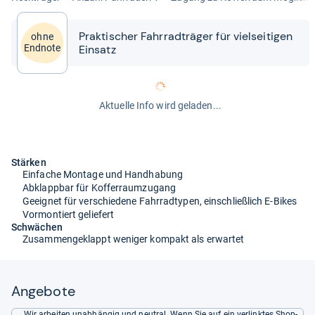
Prak­ti­scher Fahr­rad­t­rä­ger für viel­sei­ti­gen
ohne
Ein­satz
Endnote
Aktuelle Info wird geladen...
Stärken
Einfache Montage und Handhabung
Abklappbar für Kofferraumzugang
Geeignet für verschiedene Fahrradtypen, einschließlich E-Bikes
Vormontiert geliefert
Schwächen
Zusammengeklappt weniger kompakt als erwartet
Angebote
Wir arbeiten unabhängig und neutral. Wenn Sie auf ein verlinktes Shop-