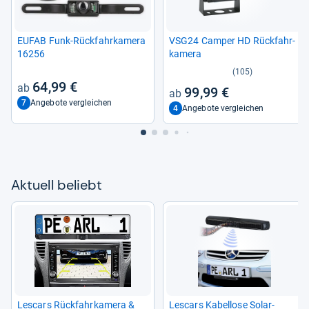
EUFAB Funk-​Rück­fahr­ka­mera
VSG24 Cam­per HD Rück­fahr­
16256
ka­mera
(105)
64,99 €
99,99 €
7
Angebote vergleichen
4
Angebote vergleichen
Aktu­ell beliebt
Les­cars Rück­fahr­ka­mera &
Les­cars Kabel­lose Solar-​