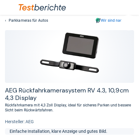
Parkkameras für Autos
Wir sind nachhaltig
Suc
Geben
Sie
mindest
drei
Zeichen
ein.
Vorschl
erschei
automat
AEG Rück­fahr­ka­me­ra­sys­tem RV 4.3, 10,9cm
und
4,3 Dis­play
lassen
Rückfahrkamera mit 4,3 Zoll Display, ideal für sicheres Parken und bessere
sich
Sicht beim Rückwärtsfahren.
mit
Her­stel­ler: AEG
den
Pfeiltas
Einfache Installation, klare Anzeige und gutes Bild.
auswähl