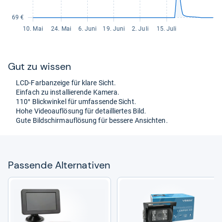
Gut zu wis­sen
LCD-​Farb­an­zeige für klare Sicht.
Ein­fach zu instal­lie­rende Kamera.
110° Blick­win­kel für umfas­sende Sicht.
Hohe Videoauf­lö­sung für detail­lier­tes Bild.
Gute Bild­schirm­auf­lö­sung für bes­sere Ansich­ten.
Pas­sende Alter­na­ti­ven