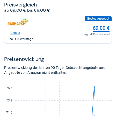
Preis­ver­gleich
ab 69,00 € bis 69,00 €
Bestes Angebot
zum
Shop:
69,00 €
bei
Globus
Details
zzgl. 4,99 € Versand
Baumarkt
ca. 1-3 Werktage
für
69,00
kaufen.
Preis­ent­wick­lung
Preisentwicklung der letzten 90 Tage. Gebrauchtangebote und
Angebote von Amazon nicht enthalten.