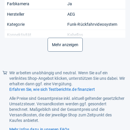
Farbkamera
Ja
Hersteller
AEG
Kategorie
Funk-Rückfahrvideosystem
Konnektivität
Kabellos
Mehr anzeigen
Modell
RV 4.3
Produktart
Einparkkamera
Sensor-Reichweite (max.)
10 m
Wir arbeiten unabhängig und neutral. Wenn Sie auf ein
verlinktes Shop-Angebot klicken, unterstützen Sie uns dabei. Wir
erhalten dann ggf. eine Vergütung.
Erfahren Sie, wie sich Testberichte.de finanziert
Alle Preise sind Gesamtpreise inkl. aktuell geltender gesetzlicher
Umsatzsteuer. Versandkosten werden ggf. gesondert
berechnet. Maßgeblich sind der Gesamtpreis und die
Versandkosten, die der jeweilige Shop zum Zeitpunkt des
Kaufes anbietet.
Mehr Infos dazu in unseren FAQs