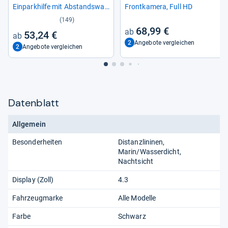
Ein­park­hilfe mit Abstands­war­
Front­ka­mera, Full HD
ner
(149)
68,99 €
53,24 €
2
Angebote vergleichen
2
Angebote vergleichen
Datenblatt
Allgemein
Besonderheiten
Distanzlininen,
Marin/Wasserdicht,
Nachtsicht
Display (Zoll)
4.3
Fahrzeugmarke
Alle Modelle
Farbe
Schwarz