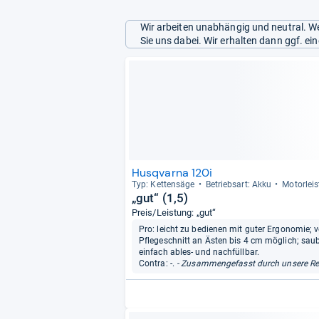
Wir arbeiten unabhängig und neutral. We
Sie uns dabei. Wir erhalten dann ggf. e
Husqvarna 120i
Typ: Ket­ten­säge
Betriebs­art: Akku
Motor­lei
„gut“ (1,5)
Preis/Leistung: „gut“
Pro: leicht zu bedienen mit guter Ergonomie; v
Pflegeschnitt an Ästen bis 4 cm möglich; saub
einfach ables- und nachfüllbar.
Contra: -.
- Zusammengefasst durch unsere Re