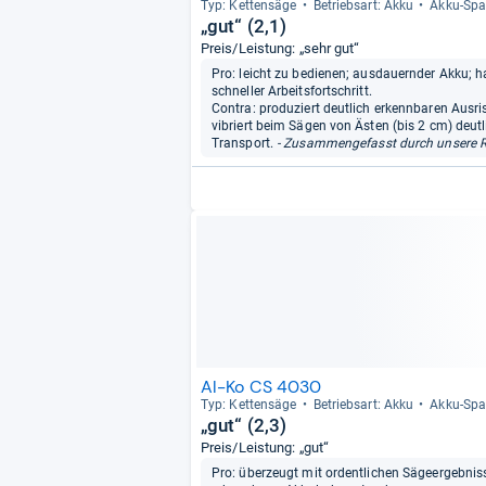
Typ: Ket­ten­säge
Betriebs­art: Akku
Akku-​Spa
„gut“ (2,1)
Preis/Leistung: „sehr gut“
Pro: leicht zu bedienen; ausdauernder Akku; h
schneller Arbeitsfortschritt.
Contra: produziert deutlich erkennbaren Ausri
vibriert beim Sägen von Ästen (bis 2 cm) deutl
Transport.
- Zusammengefasst durch unsere R
Al-Ko CS 4030
Typ: Ket­ten­säge
Betriebs­art: Akku
Akku-​Spa
„gut“ (2,3)
Preis/Leistung: „gut“
Pro: überzeugt mit ordentlichen Sägeergebniss