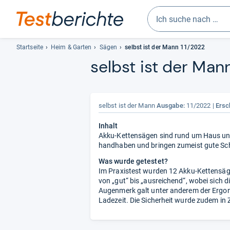
Geben
Sie
Startseite
Heim & Garten
Sägen
selbst ist der Mann 11/2022
mindestens
selbst ist der Man
drei
Zeichen
ein.
Vorschläge
selbst ist der Mann
Ausgabe:
11/2022
Ersc
erscheinen
Inhalt
automatisch
Akku-Kettensägen sind rund um Haus und G
und
handhaben und bringen zumeist gute Sch
lassen
sich
Was wurde getestet?
Im Praxistest wurden 12 Akku-Kettensäg
mit
von „gut“ bis „ausreichend“, wobei sich 
den
Augenmerk galt unter anderem der Ergono
Pfeiltasten
Ladezeit. Die Sicherheit wurde zudem i
auswählen.