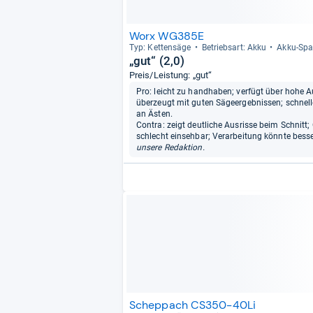
Worx WG385E
Typ: Ket­ten­säge
Betriebs­art: Akku
Akku-​Spa
„gut“ (2,0)
Preis/Leistung: „gut“
Pro: leicht zu handhaben; verfügt über hohe 
überzeugt mit guten Sägeergebnissen; schnelle
an Ästen.
Contra: zeigt deutliche Ausrisse beim Schnitt; 
schlecht einsehbar; Verarbeitung könnte besser
unsere Redaktion.
Scheppach CS350-40Li