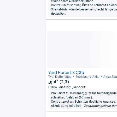
erkennbarer Akkuladezustand.
Contra: recht schwer; Ölstand schlecht ablesba
Spanabfuhr könnte besser sein; recht lange La
Redaktion.
Yard Force LS C35
Typ: Ket­ten­säge
Betriebs­art: Akku
Akku-​Spa
„gut“ (2,3)
Preis/Leistung: „sehr gut“
Pro: leicht zu bedienen; gute bis befriedigend
schnell aufgeladen (60 min.).
Contra: zeigt an Schnitten deutliche Ausrisse; 
Akkuladung möglich.
- Zusammengefasst durc