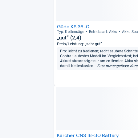
Güde KS 36-0
Typ: Ket­ten­säge
Betriebs­art: Akku
Akku-​Spa
„gut“ (2,4)
Preis/Leistung: „sehr gut“
Pro: leicht zu bedienen; recht saubere Schnitte
Contra: lautestes Modell im Vergleichstest; be
Akkustatusanzeige nur am entfernten Akku sich
damit Kettenkasten.
- Zusammengefasst durch
Kärcher CNS 18-30 Battery