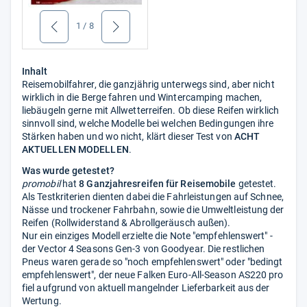
1
/
8
zurück
weiter
Inhalt
Reisemobilfahrer, die ganzjährig unterwegs sind, aber nicht
wirklich in die Berge fahren und Wintercamping machen,
liebäugeln gerne mit Allwetterreifen. Ob diese Reifen wirklich
sinnvoll sind, welche Modelle bei welchen Bedingungen ihre
Stärken haben und wo nicht, klärt dieser Test von
ACHT
AKTUELLEN MODELLEN
.
Was wurde getestet?
promobil
hat
8 Ganzjahresreifen für Reisemobile
getestet.
Als Testkriterien dienten dabei die Fahrleistungen auf Schnee,
Nässe und trockener Fahrbahn, sowie die Umweltleistung der
Reifen (Rollwiderstand & Abrollgeräusch außen).
Nur ein einziges Modell erzielte die Note "empfehlenswert" -
der Vector 4 Seasons Gen-3 von Goodyear. Die restlichen
Pneus waren gerade so "noch empfehlenswert" oder "bedingt
empfehlenswert", der neue Falken Euro-All-Season AS220 pro
fiel aufgrund von aktuell mangelnder Lieferbarkeit aus der
Wertung.