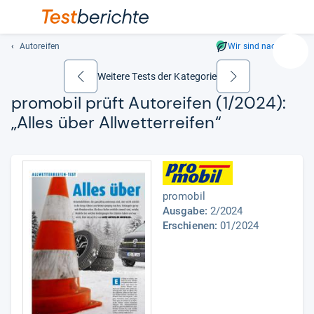
Autoreifen
Wir sind nachhaltig
Suc
Geben
Weitere Tests der Kategorie
zurück
weiter
Sie
pro­mo­bil prüft Auto­rei­fen (1/2024):
mindest
„Alles über All­wet­ter­rei­fen“
drei
Zeichen
ein.
Vorschl
erschei
promobil
automat
Ausgabe:
2/2024
und
Erschienen:
01/2024
lassen
sich
mit
den
Pfeiltas
auswähl