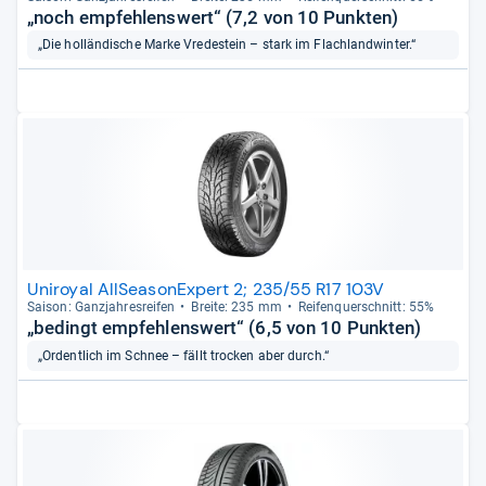
„noch empfehlenswert“ (7,2 von 10 Punkten)
„Die holländische Marke Vredestein – stark im Flachlandwinter.“
Uniroyal AllSeasonExpert 2; 235/55 R17 103V
Sai­son: Ganz­jah­res­rei­fen
Breite: 235 mm
Rei­fen­quer­schnitt: 55%
„bedingt empfehlenswert“ (6,5 von 10 Punkten)
„Ordentlich im Schnee – fällt trocken aber durch.“