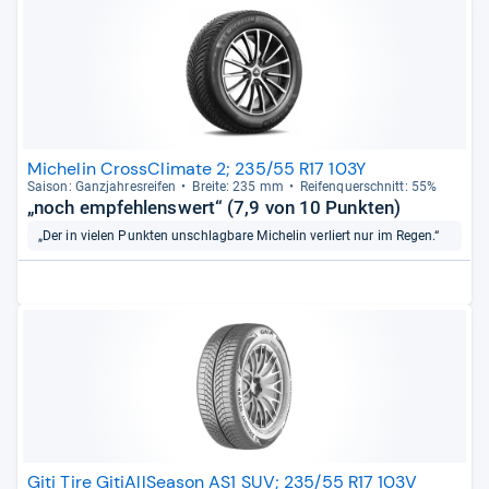
Michelin CrossClimate 2; 235/55 R17 103Y
Sai­son: Ganz­jah­res­rei­fen
Breite: 235 mm
Rei­fen­quer­schnitt: 55%
„noch empfehlenswert“ (7,9 von 10 Punkten)
„Der in vielen Punkten unschlagbare Michelin verliert nur im Regen.“
Giti Tire GitiAllSeason AS1 SUV; 235/55 R17 103V