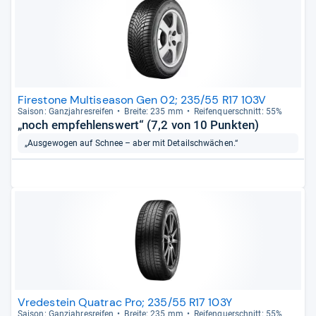
Firestone Multiseason Gen 02; 235/55 R17 103V
Sai­son: Ganz­jah­res­rei­fen
Breite: 235 mm
Rei­fen­quer­schnitt: 55%
„noch empfehlenswert“ (7,2 von 10 Punkten)
„Ausgewogen auf Schnee – aber mit Detailschwächen.“
Vredestein Quatrac Pro; 235/55 R17 103Y
Sai­son: Ganz­jah­res­rei­fen
Breite: 235 mm
Rei­fen­quer­schnitt: 55%