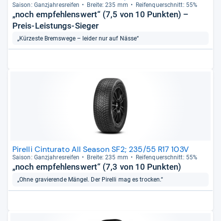
Sai­son: Ganz­jah­res­rei­fen
Breite: 235 mm
Rei­fen­quer­schnitt: 55%
„noch empfehlenswert“ (7,5 von 10 Punkten) –
Preis-Leistungs-Sieger
„Kürzeste Bremswege – leider nur auf Nässe“
Pirelli Cinturato All Season SF2; 235/55 R17 103V
Sai­son: Ganz­jah­res­rei­fen
Breite: 235 mm
Rei­fen­quer­schnitt: 55%
„noch empfehlenswert“ (7,3 von 10 Punkten)
„Ohne gravierende Mängel. Der Pirelli mag es trocken.“