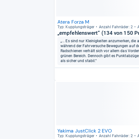
Atera Forza M
Typ: Kupp­lungs­trä­ger
Anzahl Fahr­rä­der: 2
„empfehlenswert“ (134 von 150 P
„... Es sind nur Kleinigkeiten anzumerken, die
während der Fahrversuche Bewegungen auf de
Radschienen verhält sich vor allem das Vorderr
grünen Bereich. Dennoch gibt es Punktabzüge. 
als sicher und stabil.“
Yakima JustClick 2 EVO
Typ: Kupp­lungs­trä­ger
Anzahl Fahr­rä­der: 2