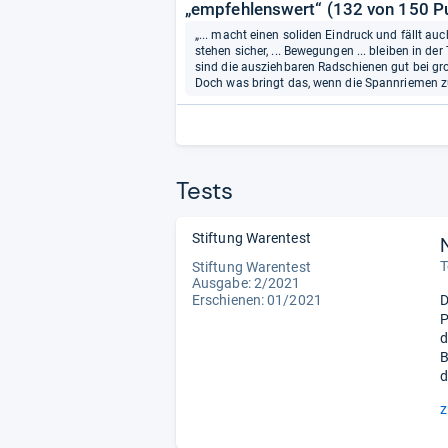
„empfehlenswert“ (132 von 150 P
„... macht einen soliden Eindruck und fällt a
stehen sicher, ... Bewegungen ... bleiben in d
sind die ausziehbaren Radschienen gut bei gr
Doch was bringt das, wenn die Spannriemen zu 
Tests
Stiftung Warentest
T
Stiftung Warentest
Ausgabe: 2/2021
Erschienen: 01/2021
D
P
d
B
d
z