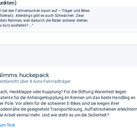
unkten)
uch bei den Fahrversuchen kaum auf – Träger und Bikes
er Toleranz. Allerdings gibt es auch Schwächen: Zwar
oßen Rahmen, weil dadurch die Räder sicherer stehen.
kurz ausfallen? ...“
Nimms huckepack
estbericht über 8 Auto-Fahrradträger
ach, Heckklappe oder Kupplung? Für die Stiftung Warentest liegen
atente für die Anhängerkupplung im Rennen um das beste Handling an
er Pole. Vor allem für die schweren E-Bikes sind sie wegen ihrer
odennähe die geeignetste Transportlösung. Auffahrschienen erleichter
ie Arbeit einmal mehr. Und wie steht es um die Sicherheit?
um Test