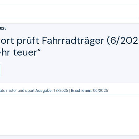
2025
t prüft Fahr­rad­t­rä­ger (6/20
hr teuer“
uto motor und sport
Ausgabe:
13/2025
Erschienen:
06/2025