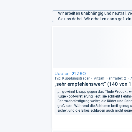
Wir arbeiten unabhängig und neutral. We
Sie uns dabei. Wir erhalten dann ggf. e
Uebler i21 Z60
Typ: Kupp­lungs­trä­ger
Anzahl Fahr­rä­der: 2
„sehr empfehlenswert“ (140 von 1
„... gewinnt knapp gegen das Thule-Produkt, 
Kugelkopf-Arretierung liegt, sie schließt Fehl
Fahrradbefestigung weiter, die Räder und Rahm
groß sein. Während die Schienen breit genug sind
sicher, und die Bikes schlagen auch nicht gege