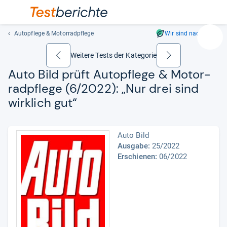
Autopflege & Motorradpflege
Wir sind nachhaltig
Suc
Geben
Weitere Tests der Kategorie
zurück
weiter
Sie
Auto Bild prüft Autopflege & Motor­
mindest
rad­pflege (6/2022): „Nur drei sind
drei
Zeichen
wirk­lich gut“
ein.
Vorschl
erschei
Auto Bild
automat
Ausgabe:
25/2022
und
Erschienen:
06/2022
lassen
sich
mit
den
Pfeiltas
auswähl