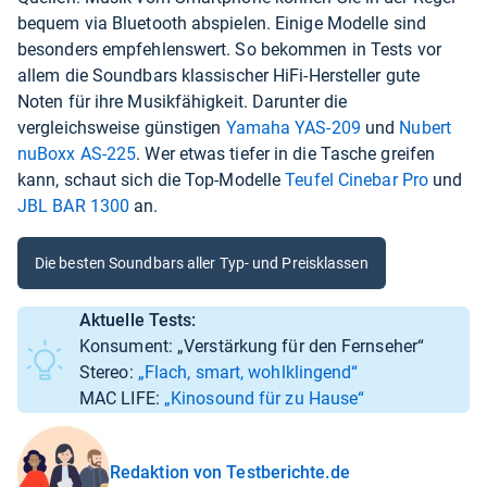
bequem via Bluetooth abspielen. Einige Modelle sind
besonders empfehlenswert. So bekommen in Tests vor
allem die Soundbars klassischer HiFi-Hersteller gute
Noten für ihre Musikfähigkeit. Darunter die
vergleichsweise günstigen
Yamaha YAS-209
und
Nubert
nuBoxx AS-225
. Wer etwas tiefer in die Tasche greifen
kann, schaut sich die Top-Modelle
Teufel Cinebar Pro
und
JBL BAR 1300
an.
Die besten Soundbars aller Typ- und Preisklassen
Aktuelle Tests:
Konsument:
„Verstärkung für den Fernseher“
Stereo:
„Flach, smart, wohlklingend“
MAC LIFE:
„Kinosound für zu Hause“
Redaktion von Testberichte.de