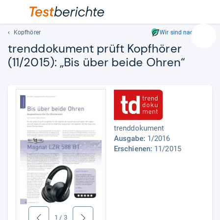
Kopfhörer
Wir sind nachhaltig
Suc
trend­do­ku­ment prüft Kopf­hö­rer
Geben
(11/2015): „Bis über beide Ohren“
Sie
mindest
drei
Zeichen
ein.
Vorschl
trenddokument
erschei
Ausgabe:
1/2016
automat
Erschienen:
11/2015
und
lassen
sich
mit
den
Pfeiltas
auswähl
1
/
3
zurück
weiter