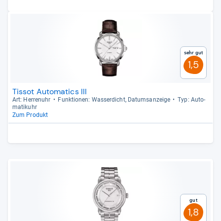
Sehr gut
1,5
Tissot Automatics III
Art: Her­ren­uhr
Funk­tio­nen: Was­ser­dicht, Datums­an­zeige
Typ: Auto­
ma­ti­k­uhr
Zum Produkt
Gut
1,8