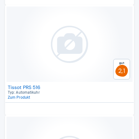
Gut
2,1
Tissot PRS 516
Typ: Auto­ma­ti­k­uhr
Zum Produkt