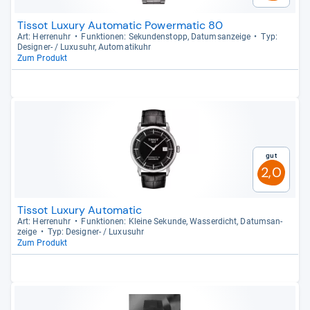
Tissot Luxury Automatic Powermatic 80
Art: Her­ren­uhr
Funk­tio­nen: Sekun­den­stopp, Datums­an­zeige
Typ:
Desi­gner-​ / Luxu­suhr, Auto­ma­ti­k­uhr
Zum Produkt
Gut
2,0
Tissot Luxury Automatic
Art: Her­ren­uhr
Funk­tio­nen: Kleine Sekunde, Was­ser­dicht, Datums­an­
zeige
Typ: Desi­gner-​ / Luxu­suhr
Zum Produkt