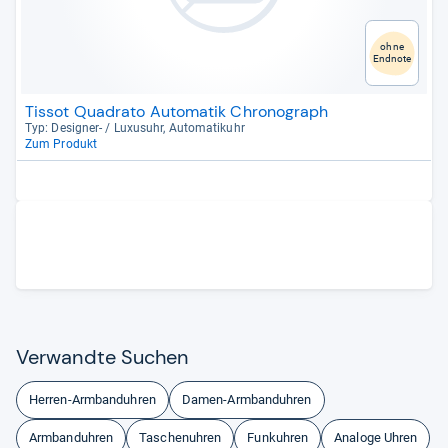
ohne
Endnote
Tissot Quadrato Automatik Chronograph
Typ: Desi­gner-​ / Luxu­suhr, Auto­ma­ti­k­uhr
Zum Produkt
Ver­wandte Suchen
Herren-Armbanduhren
Damen-Armbanduhren
Armbanduhren
Taschenuhren
Funkuhren
Analoge Uhren