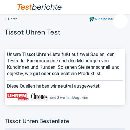
Uhren
Wir sind nachhaltig
Suc
Tis­sot Uhren Test
Geben
Sie
mindest
drei
Unsere
Tissot Uhren
-Liste fußt auf zwei Säulen: den
Zeichen
Tests der Fachmagazine und den Meinungen von
ein.
Kundinnen und Kunden. So sehen Sie sehr schnell und
Vorschl
objektiv, wie
gut oder schlecht
ein Produkt ist.
erschei
automat
Diese Quellen haben wir
neutral
ausgewertet:
und
lassen
und 3 weitere Magazine
sich
mit
den
Tissot Uhren Bestenliste
Pfeiltas
auswähl