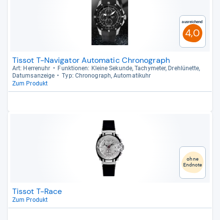
Ausreichend
4,0
Tissot T-Navigator Automatic Chronograph
Art: Her­ren­uhr
Funk­tio­nen: Kleine Sekunde, Tachy­me­ter, Drehlü­nette,
Datums­an­zeige
Typ: Chro­no­graph, Auto­ma­ti­k­uhr
Zum Produkt
ohne
Endnote
Tissot T-Race
Zum Produkt