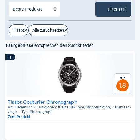
Filtern (1)
Tissot
Alle zurücksetzen
10 Ergebnisse
entsprechen den Suchkriterien
1
Gut
1,8
Tissot Couturier Chronograph
Art: Her­ren­uhr
Funk­tio­nen: Kleine Sekunde, Stopp­funk­tion, Datums­an­
zeige
Typ: Chro­no­graph
Zum Produkt