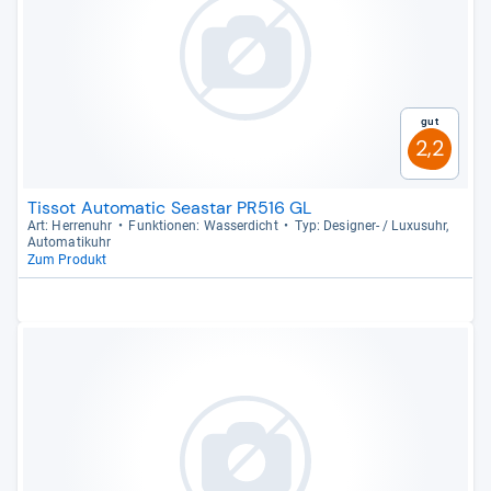
Gut
2,2
Tissot Automatic Seastar PR516 GL
Art: Her­ren­uhr
Funk­tio­nen: Was­ser­dicht
Typ: Desi­gner-​ / Luxu­suhr,
Auto­ma­ti­k­uhr
Zum Produkt