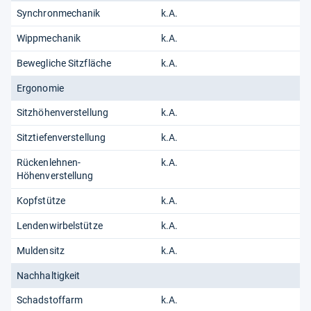
Synchronmechanik
k.A.
Wippmechanik
k.A.
Bewegliche Sitzfläche
k.A.
Ergonomie
Sitzhöhenverstellung
k.A.
Sitztiefenverstellung
k.A.
Rückenlehnen-
k.A.
Höhenverstellung
Kopfstütze
k.A.
Lendenwirbelstütze
k.A.
Muldensitz
k.A.
Nachhaltigkeit
Schadstoffarm
k.A.