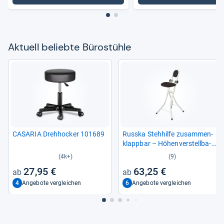
Aktu­ell beliebte Büro­stühle
CASA­RIA Dreh­ho­cker 101689
Russka Steh­hilfe zusam­men­
klapp­bar – Höhen­ver­stell­ba­
rer Bügel­stuhl
(4k+)
(9)
27,95 €
63,25 €
4
6
Angebote vergleichen
Angebote vergleichen