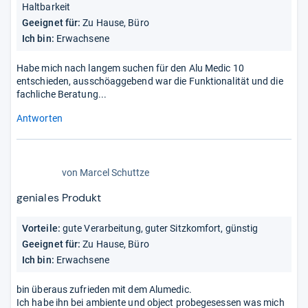
Haltbarkeit
Geeignet für:
Zu Hause, Büro
Ich bin:
Erwachsene
Habe mich nach langem suchen für den Alu Medic 10
entschieden, ausschöaggebend war die Funktionalität und die
fachliche Beratung...
Antworten
5,0
von
Marcel Schuttze
von
5
geniales Produkt
Sternen
Vorteile:
gute Verarbeitung, guter Sitzkomfort, günstig
Geeignet für:
Zu Hause, Büro
Ich bin:
Erwachsene
bin überaus zufrieden mit dem Alumedic.
Ich habe ihn bei ambiente und object probegesessen was mich