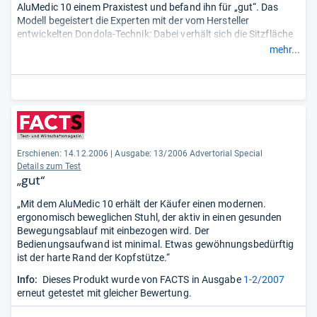
AluMedic 10 einem Praxistest und befand ihn für „gut“. Das
Modell begeistert die Experten mit der vom Hersteller
entwickelten Dondola-Technik: Dabei verhält sich die Sitzfläche
ähnlich wie bei einem Gymnastikball und lässt sich per
mehr...
Sitzgelenk in alle Richtungen bewegen. Diese dreidimensionale
Beweglichkeit fördert eine durchgehende Bewegung der
Muskulatur, wodurch die Lendenwirbelsäule gestärkt und
Rückenschmerzen bekämpft werden. Die Redakteure fühlten
sich bereits nach wenigen Tagen deutlich entspannter.
Darüber hinaus punktet der Drehstuhl mit guter Stabilität und
einem tollen Design. Die Verstellelemente des Modells sind aus
Erschienen: 14.12.2006
|
Ausgabe: 13/2006 Advertorial Special
jeder Sitzposition gut zu erreichen und einfach zu bedienen.
Details zum Test
Lediglich der harte Rand der Kopfstütze ist etwas
„gut“
gewöhnungsbedürftig.
„Mit dem AluMedic 10 erhält der Käufer einen modernen.
ergonomisch beweglichen Stuhl, der aktiv in einen gesunden
Bewegungsablauf mit einbezogen wird. Der
Bedienungsaufwand ist minimal. Etwas gewöhnungsbedürftig
ist der harte Rand der Kopfstütze.“
Info:
Dieses Produkt wurde von FACTS in Ausgabe
1-2/2007
erneut getestet mit gleicher Bewertung.