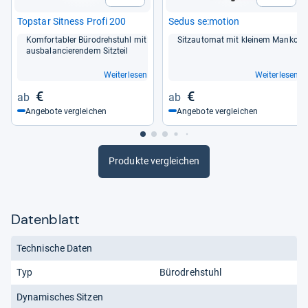
Top­star Sit­ness Profi 200
Sedus se:motion
Kom­for­ta­bler Büro­dreh­stuhl mit
Sitz­au­to­mat mit klei­nem Manko
aus­ba­lan­cie­ren­dem Sitz­teil
Weiterlesen
Weiterlesen
€
€
Angebote vergleichen
Angebote vergleichen
Produkte vergleichen
Datenblatt
Technische Daten
Typ
Bürodrehstuhl
Dynamisches Sitzen