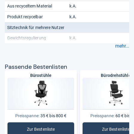
Aus recyceltem Material
k.A.
Produkt recycelbar
k.A.
Sitztechnik für mehrere Nutzer
Gewichtsregulierung
k.A.
mehr...
Pas­sende Bes­ten­lis­ten
Bürostühle
Bürodrehstühle
Preisspanne:
35 € bis 800 €
Preisspanne:
60 € bis 8
Zur Bestenliste
Zur Bestenliste
: Bürostühle
: Bürodre