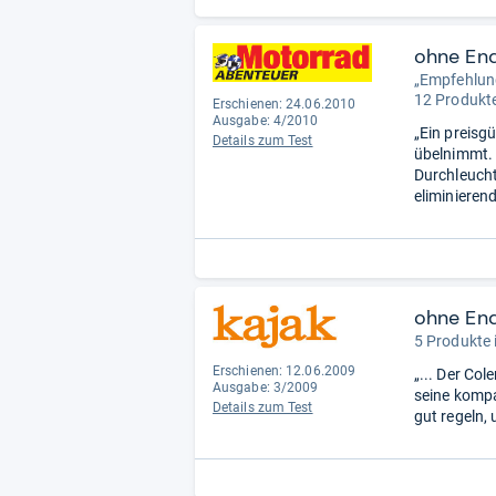
ohne En
„Empfehlun
12 Produkte
Erschienen: 24.06.2010
Ausgabe: 4/2010
„Ein preisgü
Details zum Test
übelnimmt. 
Durchleucht
eliminieren
ohne En
5 Produkte 
Erschienen: 12.06.2009
„... Der Col
Ausgabe: 3/2009
seine kompa
Details zum Test
gut regeln, 