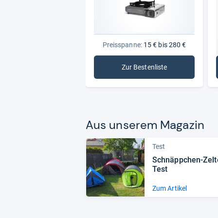
Preisspanne:
15 € bis 280 €
Zur Bestenliste
: Campingkocher
Aus unse­rem Maga­zin
Test
Schnäpp­chen-​Zelt
Test
Zum Artikel