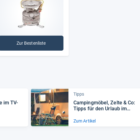
Zur Bestenliste
: Benzinkocher
Tipps
e im TV-​
Cam­ping­mö­bel, Zelte & Co:
Tipps für den Urlaub im
Grü­nen
Zum Artikel