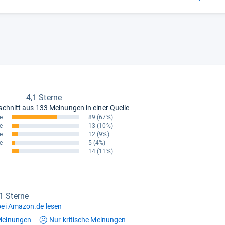
4,1 Sterne
schnitt aus
133 Meinungen in einer Quelle
e
89
(67%)
e
13
(10%)
e
12
(9%)
e
5
(4%)
14
(11%)
,1 Sterne
ei Amazon.de lesen
einungen
Nur kritische
Meinungen