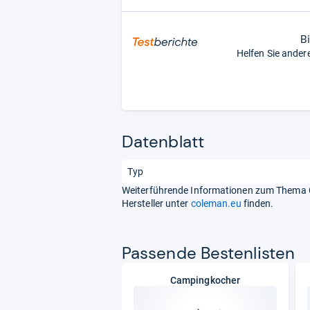
B
Helfen Sie ander
Datenblatt
Typ
Weiterführende Informationen zum Thema C
Hersteller unter
coleman.eu
finden.
Pas­sende Bes­ten­lis­ten
Campingkocher