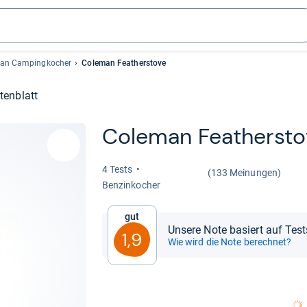
an Campingkocher
Coleman Featherstove
tenblatt
Cole­man Fea­ther­st
4 Tests
(133 Meinungen)
Ben­zin­ko­cher
Gut
Unsere Note basiert auf Tes
1,9
Wie wird die Note berechnet?