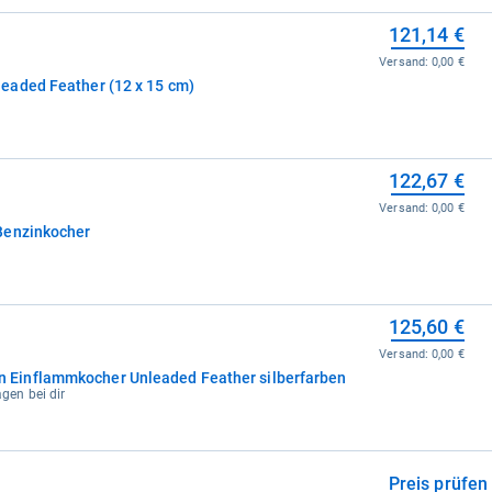
121,14 €
Versand:
0,00 €
eaded Feather (12 x 15 cm)
122,67 €
Versand:
0,00 €
Benzinkocher
125,60 €
Versand:
0,00 €
Einflammkocher Unleaded Feather silberfarben
agen bei dir
Preis prüfen