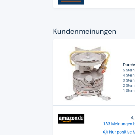
Kun­den­mei­nun­gen
Durch
5 Stern
4 Stern
3 Stern
2 Stern
1 Stern
4
133 Meinungen b
Nur positive
M