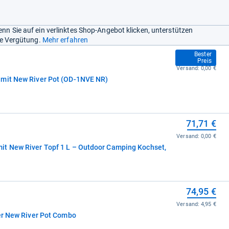
nn Sie auf ein verlinktes Shop-Angebot klicken, unterstützen
ine Vergütung.
Mehr erfahren
67,69 €
Bester
Preis
Versand:
0,00 €
 mit New River Pot (OD-1NVE NR)
71,71 €
Versand:
0,00 €
it New River Topf 1 L – Outdoor Camping Kochset,
74,95 €
Versand:
4,95 €
ter New River Pot Combo