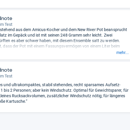
dnote
im Test
bestehend aus dem Amicus-Kocher und dem New River Pot beansprucht
latz im Gepäck und ist mit seinen 248 Gramm sehr leicht. Zwei
rften es aber schwer haben, mit diesem Ensemble satt zu werden.
st, dass der Pot mit einem Fassungsvermögen von einem Liter beim
ie Kartusche aufnehmen kann – das spart Platz.“
mehr...
dnote
im Test
tes und ultrakompaktes, stabil stehendes, recht sparsames Aufsetz-
 1 bis 2 Personen; aber kein Windschutz. Optimal für Gewichtsparer, für
leines Rucksackvolumen, zusätzlicher Windschutz nötig; für längeres
oße Kartusche.“