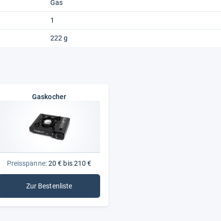
Gas
1
222 g
Gaskocher
Preisspanne:
20 € bis 210 €
Zur Bestenliste
: Gaskocher