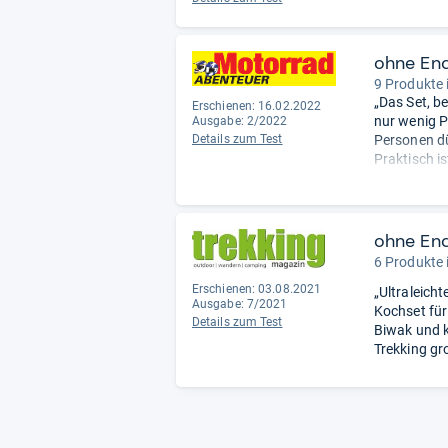
ohne En
9 Produkte 
„Das Set, 
Erschienen: 16.02.2022
nur wenig P
Ausgabe: 2/2022
Details zum Test
Personen dü
Praktisch i
Verstauen d
ohne En
6 Produkte 
Erschienen: 03.08.2021
„Ultraleich
Ausgabe: 7/2021
Kochset für
Details zum Test
Biwak und k
Trekking gr