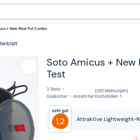
cus + New River Pot Combo
tenblatt
Soto Ami­cus + New
Test
3 Tests
(200 Meinungen)
Gas­ko­cher
Anzahl der Koch­stel­len: 1
Sehr gut
Attrak­tive Light­weight-​
1,2