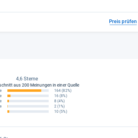
Preis prüfen
4,6 Sterne
schnitt aus
200 Meinungen in einer Quelle
e
164
(82%)
e
16
(8%)
e
8
(4%)
e
2
(1%)
10
(5%)