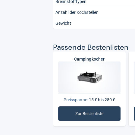
Brennstofftypen
Anzahl der Kochstellen
Gewicht
Pas­sende Bes­ten­lis­ten
Campingkocher
Preisspanne:
15 € bis 280 €
Zur Bestenliste
: Campingkocher