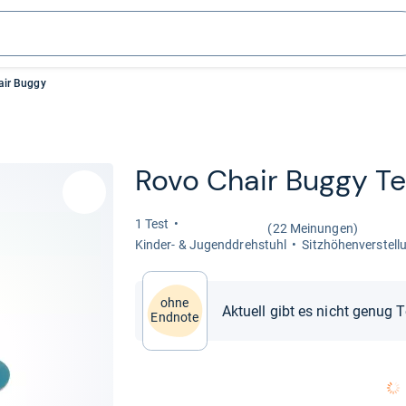
air Buggy
Rovo Chair Buggy Te
1 Test
(22 Meinungen)
Kin­der-​ & Jugend­dreh­stuhl
Sitz­hö­hen­ver­stel­
ohne
Aktuell gibt es nicht genug 
Endnote