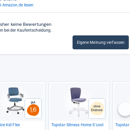
i Amazon.de lesen
isher keine Bewertungen
en bei der Kaufentscheidung.
Eigene Meinung verfassen
Gut
ohne
1,6
Endnote
nä
ice Kid Flex
Top­star Sit­ness Home S´cool
Top­star