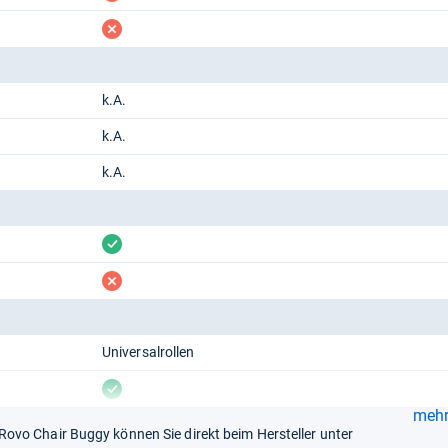
fehlt
k.A.
k.A.
k.A.
vorhanden
fehlt
Universalrollen
vorhanden
mehr.
vo Chair Buggy können Sie direkt beim Hersteller unter