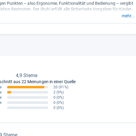
igen Punkten – also Ergonomie, Funktionalität und Bedienung – vergibt
ktion Bestnoten. Der Stuhl erfüllt alle Sicherheits-Vorgaben für Kinder-
öbel. Einen Punktabzug gibt es lediglich für das Design, da es wenig
mehr...
ist.
kann den Stuhl durch eine am Möbel angebrachte Skala innerhalb
uten auf die richtige Sitzhöhe anpassen - diese einfache Bedienbarkeit
 gilt auch für Sitzneigung und Sitztiefe. Die Polster für den bequemen
in insgesamt neun Farben erhältlich, die nach Ansicht der Prüfer auch
er kombiniert werden können.
4,9 Sterne
schnitt aus
22 Meinungen in einer Quelle
e
20
(91%)
e
2
(9%)
e
0
(0%)
e
0
(0%)
0
(0%)
,9 Sterne