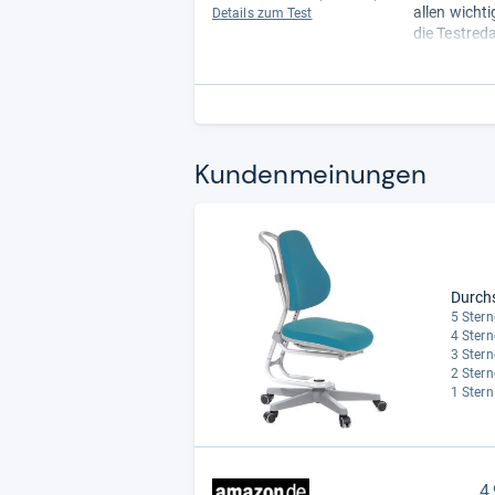
allen wicht
Details zum Test
die Testreda
und Jugendm
kindgerecht 
Der Nutzer 
weniger Min
gefällt. Das
Stuhl sind 
Kun­den­mei­nun­gen
untereinand
Durch
5 Stern
4 Stern
3 Stern
2 Stern
1 Stern
4