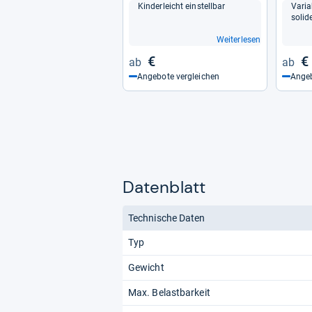
Kin­der­leicht ein­stell­bar
Varia­
soli­d
Weiterlesen
€
€
Angebote vergleichen
Angeb
Datenblatt
Technische Daten
Typ
Gewicht
Max. Belastbarkeit