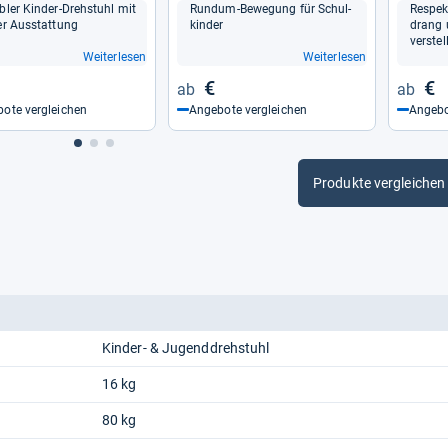
bler Kin­der-​Dreh­stuhl mit
Rundum-​Bewe­gung für Schul­
Respek
er Aus­stat­tung
kin­der
drang u
ver­stel
Weiterlesen
Weiterlesen
€
€
ote vergleichen
Angebote vergleichen
Angebo
Produkte vergleichen
Kinder- & Jugenddrehstuhl
16 kg
80 kg