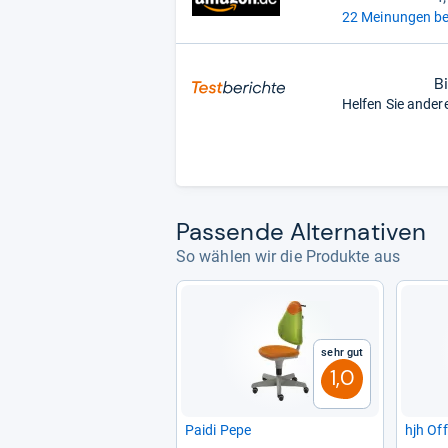
22 Meinungen be
B
Helfen Sie ander
Pas­sende Alter­na­ti­ven
So wählen wir die Produkte aus
Sehr gut
1,0
Paidi Pepe
hjh Off