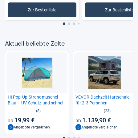
Zur Bestenliste
Zur Bestenliste
: Zelte
: Kuppelze
Aktu­ell beliebte Zelte
HI Pop-​Up-​Strand­mu­schel
VEVOR Dach­zelt Hart­schale
Blau – UV-​Schutz und schnel­
für 2-​3 Per­so­nen
ler Auf­bau
(8)
(23)
19,99 €
1.139,90 €
6
5
Angebote vergleichen
Angebote vergleichen