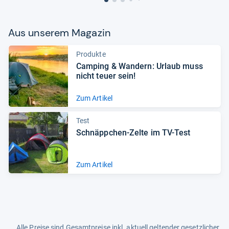
Aus unse­rem Maga­zin
Produkte
Cam­ping & Wan­dern: Urlaub muss
nicht teuer sein!
Zum Artikel
Test
Schnäpp­chen-​Zelte im TV-​Test
Zum Artikel
Alle Preise sind Gesamtpreise inkl. aktuell geltender gesetzlicher