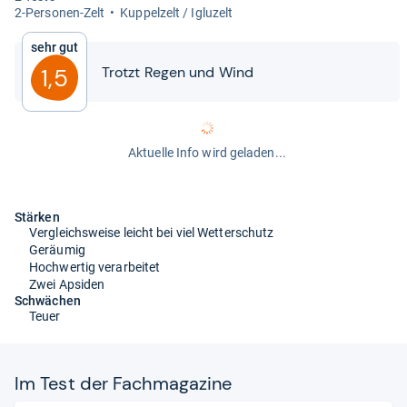
2-​Per­so­nen-​Zelt
Kup­pel­zelt / Iglu­zelt
Sehr gut
Trotzt Regen und Wind
1,5
Aktuelle Info wird geladen...
Stärken
Vergleichsweise leicht bei viel Wetterschutz
Geräumig
Hochwertig verarbeitet
Zwei Apsiden
Schwächen
Teuer
Im Test der Fach­ma­ga­zine