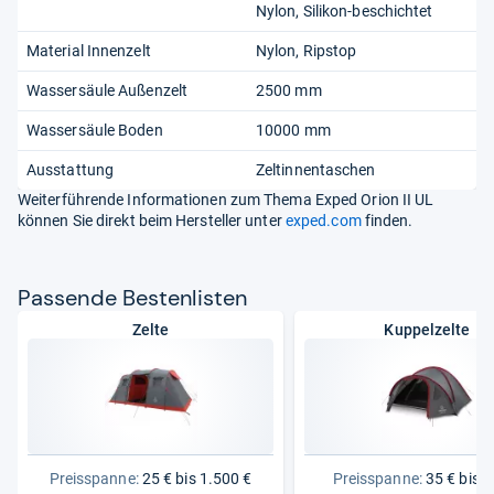
Nylon
Silikon-beschichtet
Material Innenzelt
Nylon
Ripstop
Wassersäule Außenzelt
2500 mm
Wassersäule Boden
10000 mm
Ausstattung
Zeltinnentaschen
Weiterführende Informationen zum Thema Exped Orion II UL
können Sie direkt beim Hersteller unter
exped.com
finden.
Pas­sende Bes­ten­lis­ten
Zelte
Kuppelzelte
Preisspanne:
25 € bis 1.500 €
Preisspanne:
35 € bis 8