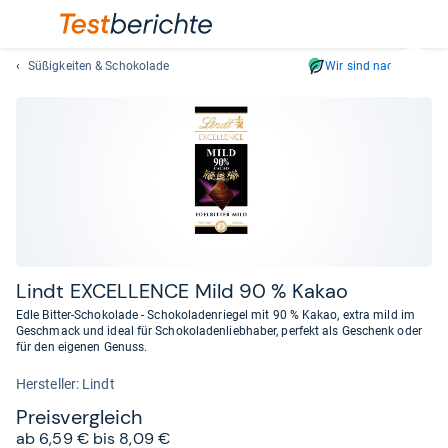
Süßigkeiten & Schokolade
Wir sind nachhaltig
Suc
Geben
Sie
mindest
drei
Zeichen
ein.
Vorschl
erschei
automat
Lindt EXCEL­LENCE Mild 90 % Kakao
und
Edle Bitter-Schokolade - Schokoladenriegel mit 90 % Kakao, extra mild im
lassen
Geschmack und ideal für Schokoladenliebhaber, perfekt als Geschenk oder
für den eigenen Genuss.
sich
mit
Her­stel­ler: Lindt
den
Preis­ver­gleich
Pfeiltas
ab 6,59 € bis 8,09 €
auswähl