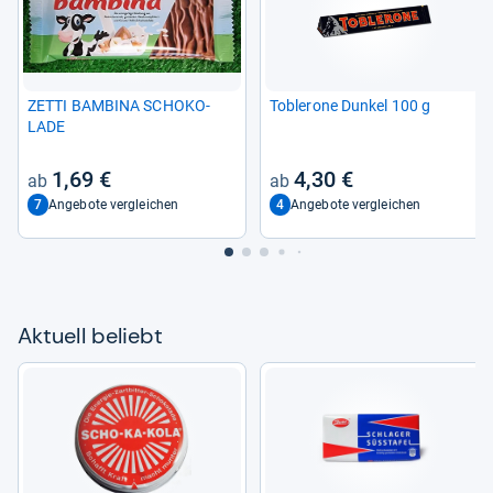
ZETTI BAM­BINA SCHO­KO­
Tob­le­rone Dun­kel 100 g
LADE
1,69 €
4,30 €
7
4
Angebote vergleichen
Angebote vergleichen
Aktu­ell beliebt