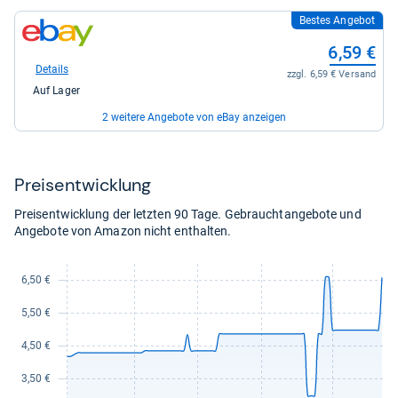
Bestes Angebot
zum
Shop:
6,59 €
bei
eBay
Details
zzgl. 6,59 € Versand
für
Auf Lager
6,59
kaufen.
2 weitere Angebote von eBay anzeigen
zum
8,00 €
Shop:
bei
Details
zzgl. 10,98 € Versand
Preis­ent­wick­lung
eBay
Auf Lager
für
Preisentwicklung der letzten 90 Tage. Gebrauchtangebote und
8,00
zum
8,09 €
Angebote von Amazon nicht enthalten.
kaufen.
Shop:
bei
Details
zzgl. 10,49 € Versand
eBay
Auf Lager
für
8,09
kaufen.