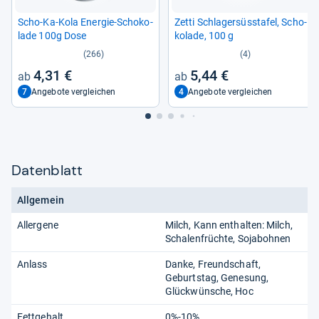
Scho-​Ka-​Kola Ener­gie-​Scho­ko­
Zetti Schla­ger­süss­ta­fel, Scho­
lade 100g Dose
ko­lade, 100 g
(266)
(4)
4,31 €
5,44 €
7
4
Angebote vergleichen
Angebote vergleichen
Datenblatt
Allgemein
Allergene
Milch, Kann enthalten: Milch,
Schalenfrüchte, Sojabohnen
Anlass
Danke, Freundschaft,
Geburtstag, Genesung,
Glückwünsche, Hoc
Fettgehalt
0%-10%