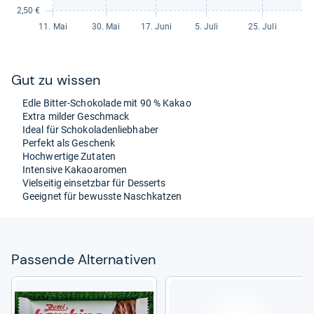
Gut zu wis­sen
Edle Bit­ter-​Scho­ko­lade mit 90 % Kakao
Extra mil­der Geschmack
Ideal für Scho­ko­la­den­lieb­ha­ber
Per­fekt als Geschenk
Hoch­wer­tige Zuta­ten
Inten­sive Kakaoaro­men
Viel­sei­tig ein­setz­bar für Des­serts
Geeig­net für bewusste Nasch­kat­zen
Pas­sende Alter­na­ti­ven