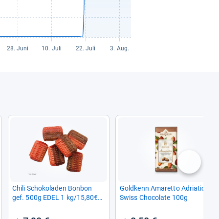
nächste
Chili Scho­ko­la­den Bon­bon
Gold­kenn Ama­retto Adria­tico
gef. 500g EDEL 1 kg/15,80€
Swiss Cho­co­late 100g
g1