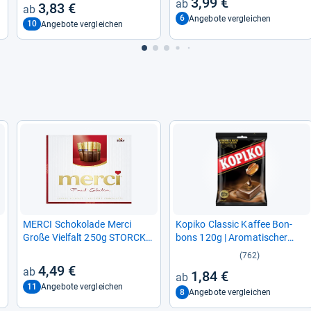
3,99 €
3,83 €
6
Angebote vergleichen
10
Angebote vergleichen
MERCI Scho­ko­lade Merci
Kopiko Clas­sic Kaf­fee Bon­
Große Viel­falt 250g STORCK
bons 120g | Aro­ma­ti­scher
79914
Kaf­fee­ge­nuss
(762)
4,49 €
1,84 €
11
Angebote vergleichen
8
Angebote vergleichen