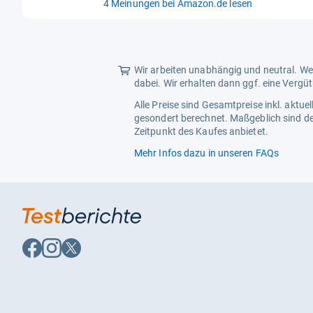
4 Meinungen bei Amazon.de lesen
von
5
Sternen
Wir arbeiten unabhängig und neutral. Wen
dabei. Wir erhalten dann ggf. eine Vergü
Alle Preise sind Gesamtpreise inkl. aktu
gesondert berechnet. Maßgeblich sind de
Zeitpunkt des Kaufes anbietet.
Mehr Infos dazu in unseren FAQs
Auf
Auf
Auf
Facebook
Instagram
X
folgen
folgen
folgen