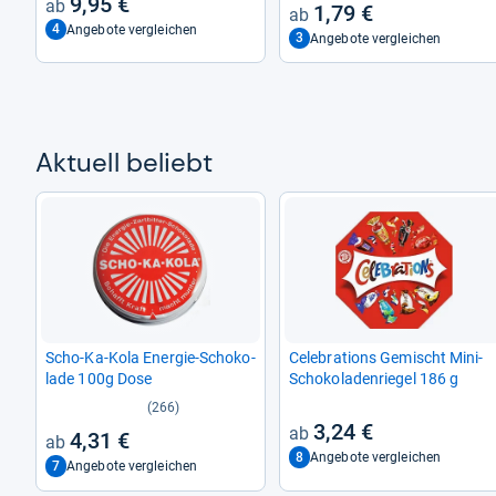
9,95 €
1,79 €
4
Angebote vergleichen
3
Angebote vergleichen
Aktu­ell beliebt
Scho-​Ka-​Kola Ener­gie-​Scho­ko­
Cele­bra­ti­ons Gemischt Mini-​
lade 100g Dose
Scho­ko­la­den­rie­gel 186 g
(266)
3,24 €
4,31 €
8
Angebote vergleichen
7
Angebote vergleichen