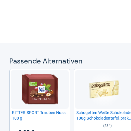
Pas­sende Alter­na­ti­ven
RIT­TER SPORT Trau­ben Nuss
Scho­get­ten Weiße Scho­ko­lad
100 g
100g Scho­ko­la­den­ta­fel, prak­
tisch ein­zeln por­tio­niert. Ein
(234)
Genuss. Stück für Stück.