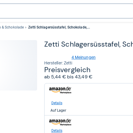
n & Schokolade
Zetti Schlagersüsstafel, Schokolade,...
Zetti Schla­ger­süss­ta­fel, Sc
4 Meinungen
3,6
Her­stel­ler: Zetti
von
Preis­ver­gleich
5
ab 5,44 € bis 43,49 €
Sternen
zum
Shop:
bei
Amazon.de
Details
für
Auf Lager
5,44
kaufen.
zum
Shop:
bei
Details