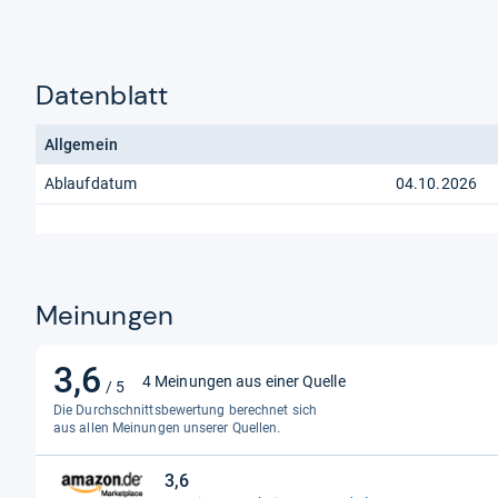
Datenblatt
Allgemein
Ablaufdatum
04.10.2026
Meinungen
3,6
3,6
4 Meinungen aus einer Quelle
/ 5
von
Die Durchschnittsbewertung berechnet sich
5
aus allen Meinungen unserer Quellen.
Sternen
3,6
3,6