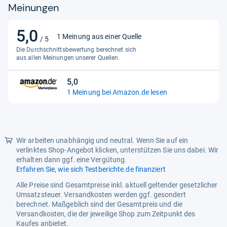
Meinungen
5,0
5,0
1 Meinung aus einer Quelle
/ 5
von
Die Durchschnittsbewertung berechnet sich
5
aus allen Meinungen unserer Quellen.
Sternen
5,0
5,0
1 Meinung bei Amazon.de lesen
von
5
Sternen
Wir arbeiten unabhängig und neutral. Wenn Sie auf ein
verlinktes Shop-Angebot klicken, unterstützen Sie uns dabei. Wir
erhalten dann ggf. eine Vergütung.
Erfahren Sie, wie sich Testberichte.de finanziert
Alle Preise sind Gesamtpreise inkl. aktuell geltender gesetzlicher
Umsatzsteuer. Versandkosten werden ggf. gesondert
berechnet. Maßgeblich sind der Gesamtpreis und die
Versandkosten, die der jeweilige Shop zum Zeitpunkt des
Kaufes anbietet.