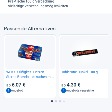
Prak­ti­sche 100 g Ver­pa­ckung
Viel­sei­tige Ver­wen­dungs­mög­lich­kei­ten
Pas­sende Alter­na­ti­ven
WEISS Süßig­keit: Her­zen
Tob­le­rone Dun­kel 100 g
Sterne Bre­zeln Leb­ku­chen mit
Voll­milch­scho­ko­lade 500g
6,07 €
4,30 €
1
4
Angebot
Angebote vergleichen