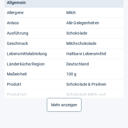
Allgemein
Allergene
Milch
Anlass
Alle Gelegenheiten
Ausführung
Schokolade
Geschmack
Milchschokolade
Lebensmittelabteilung
Haltbare Lebensmittel
Länderküche/Region
Deutschland
Maßeinheit
100 g
Produkt
Schokolade & Pralinen
Produktart
Schokolade Milch und
Karamell Milchschokolade
Mehr anzeigen
Stil
Süß
Verpackung
Pack