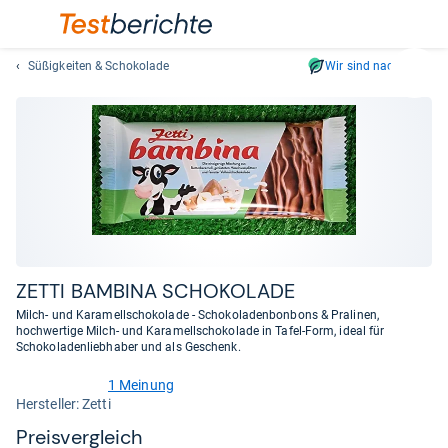
Süßigkeiten & Schokolade
Wir sind nachhaltig
Suc
Geben
Sie
mindest
drei
Zeichen
ein.
Vorschl
erschei
automat
ZETTI BAM­BINA SCHO­KO­LADE
und
Milch- und Karamellschokolade - Schokoladenbonbons & Pralinen,
lassen
hochwertige Milch- und Karamellschokolade in Tafel-Form, ideal für
Schokoladenliebhaber und als Geschenk.
sich
mit
1 Meinung
den
5,0
Her­stel­ler: Zetti
von
Pfeiltas
5
Preis­ver­gleich
auswähl