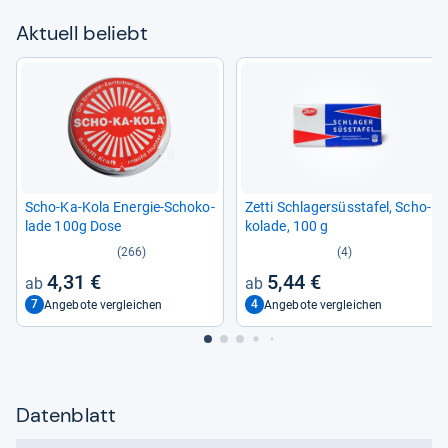
Aktu­ell beliebt
Scho-​Ka-​Kola Ener­gie-​Scho­ko­
Zetti Schla­ger­süss­ta­fel, Scho­
lade 100g Dose
ko­lade, 100 g
(266)
(4)
4,31 €
5,44 €
7
4
Angebote vergleichen
Angebote vergleichen
Datenblatt