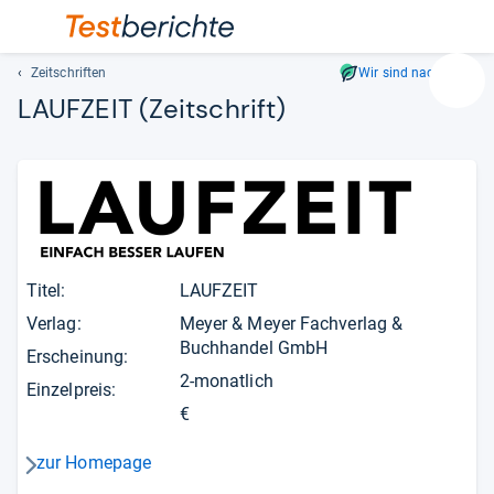
Zeitschriften
Wir sind nachhaltig
Suc
LAUFZEIT
(Zeitschrift)
Geben
Sie
mindest
drei
Zeichen
ein.
Vorschl
erschei
Titel:
LAUFZEIT
automat
Verlag:
Meyer & Meyer Fachverlag &
und
Buchhandel GmbH
Erscheinung:
lassen
2-monatlich
sich
Einzelpreis:
mit
€
den
Pfeiltas
zur Homepage
pfeil_navi_rechts
auswähl