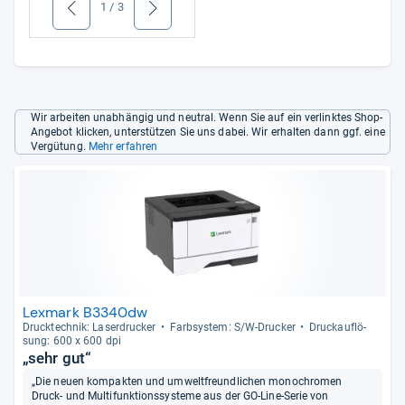
1
/
3
zurück
weiter
Wir arbeiten unabhängig und neutral. Wenn Sie auf ein verlinktes Shop-
Angebot klicken, unterstützen Sie uns dabei. Wir erhalten dann ggf. eine
Vergütung.
Mehr erfahren
Lexmark B3340dw
Druck­tech­nik: Laser­dru­cker
Farb­sys­tem: S/W-​Dru­cker
Druck­auf­lö­
sung: 600 x 600 dpi
„sehr gut“
„Die neuen kompakten und umweltfreundlichen monochromen
Druck- und Multifunktionssysteme aus der GO-Line-Serie von