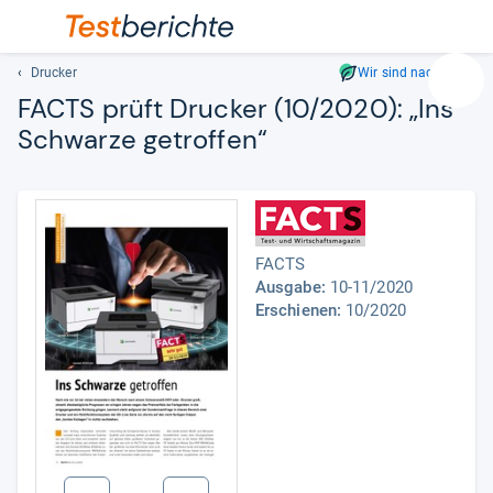
Drucker
Wir sind nachhaltig
Suc
FACTS prüft Dru­cker (10/2020): „Ins
Geben
Schwarze getrof­fen“
Sie
mindest
drei
Zeichen
ein.
Vorschl
FACTS
Ausgabe:
10-11/2020
erschei
Erschienen:
10/2020
automat
und
lassen
sich
mit
den
Pfeiltas
auswähl