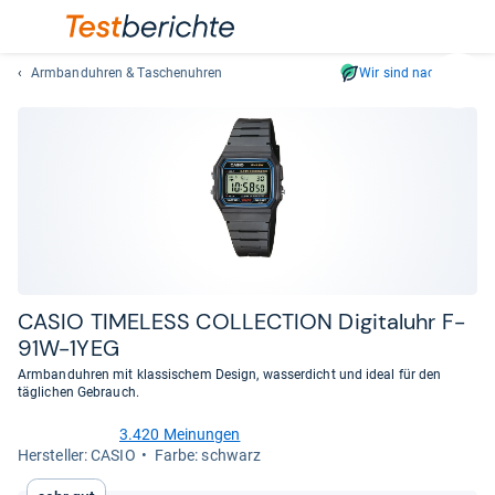
Armbanduhren & Taschenuhren
Wir sind nachhaltig
Suc
Geben
Sie
mindest
drei
Zeichen
ein.
Vorschl
erschei
automat
CASIO TIME­LESS COL­LEC­TION Digi­tal­uhr F-​
und
91W-​1YEG
lassen
Armbanduhren mit klassischem Design, wasserdicht und ideal für den
sich
täglichen Gebrauch.
mit
den
3.420 Meinungen
4,5
Her­stel­ler: CASIO
Farbe: schwarz
Pfeiltas
von
auswähl
5