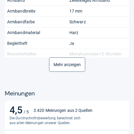
Armband
Zweiteiliges Armband
Armbandbreite
17 mm
Armbandfarbe
Schwarz
Armbandmaterial
Harz
Begleitheft
Ja
Besonderheiten
Monatsanzeige,12-Stunden-
Zifferblatt,Wasserdicht,Minera
Mehr anzeigen
lglas,Alarm,Datumsanzeige,Ac
rylglas
Funktionen
12-Stunden-Zifferblatt,24-
Stunden-Zifferblatt
Meinungen
Gehäuse-Finish
Matt
4,5
4,5
Gehäuseboden
Schraubdeckel
3.420 Meinungen aus 2 Quellen
/ 5
von
Die Durchschnittsbewertung berechnet sich
Gehäusegröße
33 mm
5
aus allen Meinungen unserer Quellen.
Sternen
Gehäusematerial
Kunstharz