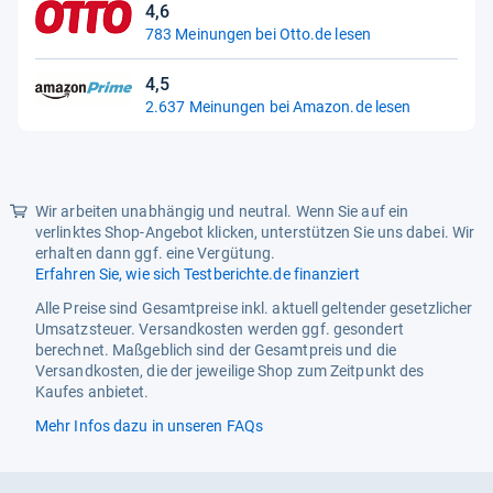
4,6
4,6
Handgefertigt
Nein
783 Meinungen bei Otto.de lesen
von
Händigkeit
Links
5
4,5
Sternen
4,5
Individualisiert
2.637 Meinungen bei Amazon.de lesen
Nein
von
5
Lünettenfarbe
Schwarz
Sternen
Maximaler
19,1-20 cm
Handgelenkumfang
Wir arbeiten unabhängig und neutral. Wenn Sie auf ein
verlinktes Shop-Angebot klicken, unterstützen Sie uns dabei. Wir
Mit Bedienungsanleitung
Nein
erhalten dann ggf. eine Vergütung.
Erfahren Sie, wie sich Testberichte.de finanziert
Mit Original-
Nein
Box/Originalverpackung
Alle Preise sind Gesamtpreise inkl. aktuell geltender gesetzlicher
Umsatzsteuer. Versandkosten werden ggf. gesondert
Mit Original-Papieren
Ja
berechnet. Maßgeblich sind der Gesamtpreis und die
Versandkosten, die der jeweilige Shop zum Zeitpunkt des
Mit Originalverpackung
Nein
Kaufes anbietet.
Mit Serviceprotokoll
Nein
Mehr Infos dazu in unseren FAQs
Modell
Casio F-91W