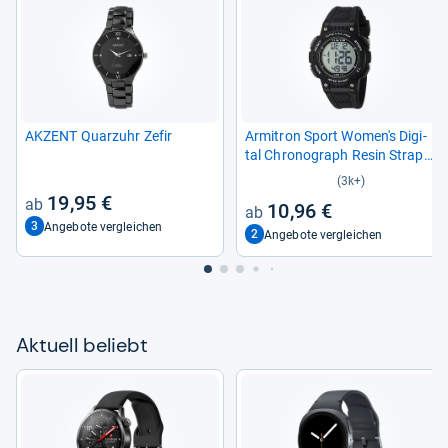
AKZENT Quarz­uhr Zefir
Armitron Sport Women's Digi­
tal Chro­no­graph Resin Strap
Watch, 45/7086 Black
(3k+)
19,95 €
10,96 €
3
Angebote vergleichen
2
Angebote vergleichen
Aktu­ell beliebt