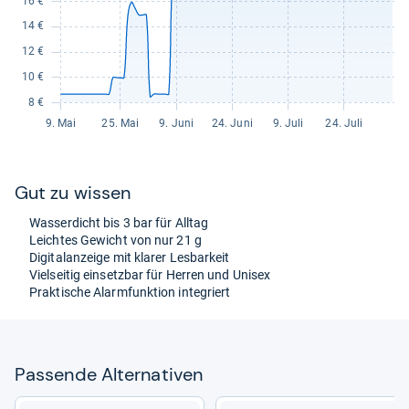
Gut zu wis­sen
Was­ser­dicht bis 3 bar für All­tag
Leich­tes Gewicht von nur 21 g
Digi­tal­an­zeige mit kla­rer Les­bar­keit
Viel­sei­tig ein­setz­bar für Her­ren und Uni­sex
Prak­ti­sche Alarm­funk­tion inte­griert
Pas­sende Alter­na­ti­ven