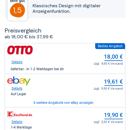
Sehr gut
Sternen
Klassisches Design mit digitaler
1,5
Anzeigenfunktion.
Preis­ver­gleich
ab 18,00 € bis 37,99 €
Bestes Angebot
zum
Shop:
18,00 €
bei
Otto.de
Details
zzgl. 4,95 € Versand
für
lieferbar - in 1-2 Werktagen bei dir
18,00
kaufen.
zum
19,61 €
Shop:
bei
Details
zzgl. 9,90 € Versand
eBay
Auf Lager
für
19,61
4 weitere Angebote von eBay anzeigen
kaufen.
zum
zum
19,90 €
19,90 €
Shop:
Shop:
bei
bei
Details
Details
zzgl. 2,90 € Versand
zzgl. 2,95 € Versand
eBay
Kaufland
Auf Lager
1-4 Werktage