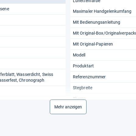
Lünettenfarbe
hsene
Maximaler Handgelenkumfang
Mit Bedienungsanleitung
Mit Original-Box/Originalverpac
Mit Original-Papieren
Modell
Produktart
ferblatt, Wasserdicht, Swiss
Referenznummer
asserfest, Chronograph
Stegbreite
Thema
Mehr anzeigen
Uhrenform
Uhrengehäuse-Farbe
Uhrwerk