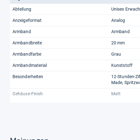
Abteilung
Unisex Erwac
Anzeigeformat
Analog
Armband
Armband
Armbandbreite
20 mm
Armbandfarbe
Grau
Armbandmaterial
Kunststoff
Besonderheiten
12-Stunden-Zif
Made, Spritzw
Gehäuse-Finish
Matt
Gehäuseboden
Geschlossen
Gehäusedicke
13 mm
Gehäusegröße
42 mm
Gehäusematerial
Keramik