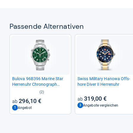
Pas­sende Alter­na­ti­ven
Bulova 96B396 Marine Star
Swiss Mili­tary Hanowa Offs­
Her­ren­uhr Chro­no­graph
hore Diver II Her­ren­uhr
47mm
(2)
319,00 €
296,10 €
3
Angebote vergleichen
1
Angebot