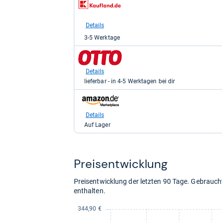
Shop:
bei
Kaufland
Details
für
3-5 Werktage
344,88
kaufen.
zum
Shop:
bei
Details
Otto.de
lieferbar - in 4-5 Werktagen bei dir
für
369,00
zum
kaufen.
Shop:
bei
Details
Amazon.de
Auf Lager
für
378,00
kaufen.
Preis­ent­wick­lung
Preisentwicklung der letzten 90 Tage. Gebrau
enthalten.