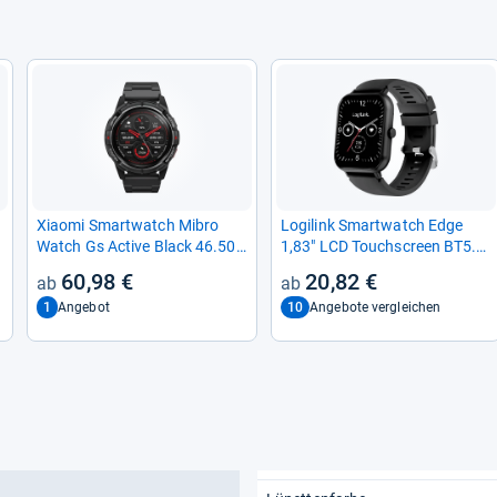
Xiaomi Smart­watch Mibro
Logi­link Smart­watch Edge
Watch Gs Active Black 46.50
1,83" LCD Touch­s­creen BT5.2
mm
black
60,98 €
20,82 €
1
10
Angebot
Angebote vergleichen