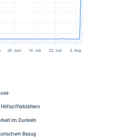
äuse
ilfs­zif­fer­blät­tern
r­keit im Dun­keln
s­to­ri­schem Bezug