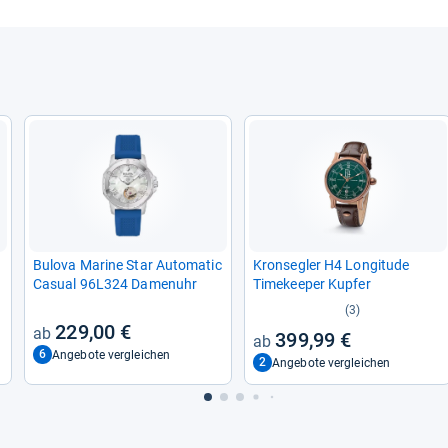
Bulova Marine Star Auto­ma­tic
Kron­seg­ler H4 Lon­gi­tude
Casual 96L324 Damen­uhr
Time­kee­per Kup­fer
(3)
229,00 €
399,99 €
6
Angebote vergleichen
2
Angebote vergleichen