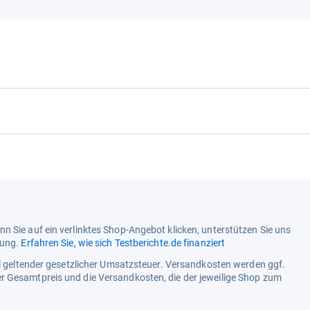
Ursprungsland
Verschluss
Vintage
Wasserdichtigkeit
Zifferblatt-Einteilung
Zifferblattfarbe
n Sie auf ein verlinktes Shop-Angebot klicken, unterstützen Sie uns
tung.
Erfahren Sie, wie sich Testberichte.de finanziert
ell geltender gesetzlicher Umsatzsteuer. Versandkosten werden ggf.
r Gesamtpreis und die Versandkosten, die der jeweilige Shop zum