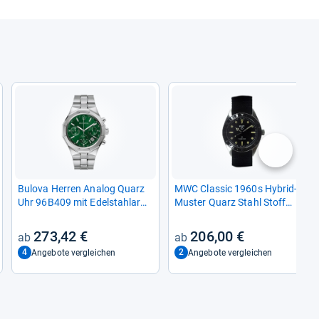
nächste
Bulova Her­ren Ana­log Quarz
MWC Clas­sic 1960s Hybrid-​
Uhr 96B409 mit Edel­stahl­arm­
Mus­ter Quarz Stahl Stoff
band
Schwarz Gelb Saphir Uhr Her­
ren, Schwarz
273,42 €
206,00 €
4
2
Angebote vergleichen
Angebote vergleichen