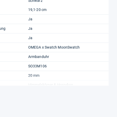
Schwarz
19,1-20 cm
Ja
kung
Ja
Ja
OMEGA x Swatch MoonSwatch
Armbanduhr
SO33M106
20 mm
Himmelskörper & Horoskop
Rund
Grau
Quarz