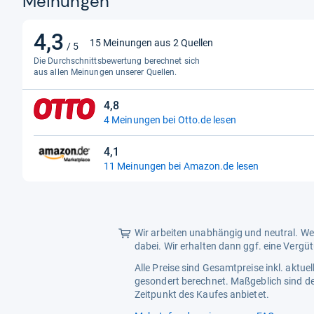
Meinungen
Handgefertigt
Nein
4,3
4,3
15 Meinungen aus 2 Quellen
/ 5
Herstellergarantie
2 Jahre
von
Die Durchschnittsbewertung berechnet sich
5
Herstellungsjahr
aus allen Meinungen unserer Quellen.
2020-Heute
Sternen
Händigkeit
Links
4,8
4,8
4 Meinungen bei Otto.de lesen
Individualisiert
Nein
von
5
Lünettenart
Tachymeter
4,1
Sternen
4,1
11 Meinungen bei Amazon.de lesen
von
5
Sternen
Wir arbeiten unabhängig und neutral. Wen
dabei. Wir erhalten dann ggf. eine Vergü
Alle Preise sind Gesamtpreise inkl. aktu
gesondert berechnet. Maßgeblich sind de
Zeitpunkt des Kaufes anbietet.