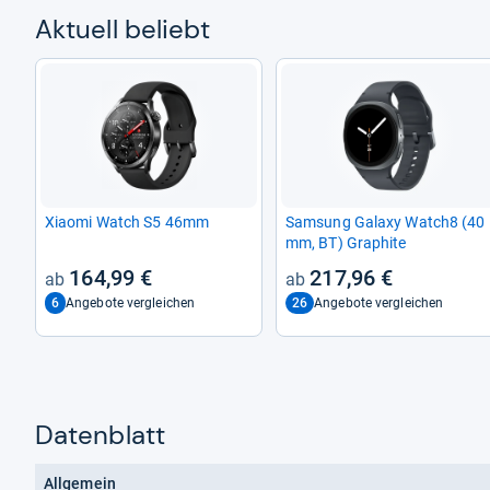
Aktu­ell beliebt
Xiaomi Watch S5 46mm
Sam­sung Galaxy Watch8 (40
mm, BT) Gra­phite
164,99 €
217,96 €
6
26
Angebote vergleichen
Angebote vergleichen
Datenblatt
Allgemein