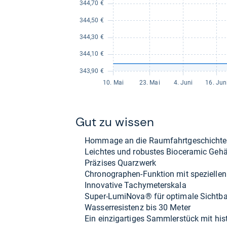
Gut zu wis­sen
Hom­mage an die Raum­fahrt­ge­schichte
Leich­tes und robus­tes Bio­cera­mic Geh
Prä­zi­ses Quarz­werk
Chro­no­gra­phen-​Funk­tion mit spe­zi­el­len H
Inno­va­tive Tachy­me­ters­kala
Super-​Lumi­Nova® für opti­male Sicht­ba
Was­ser­re­sis­tenz bis 30 Meter
Ein ein­zig­ar­ti­ges Samm­ler­stück mit hi