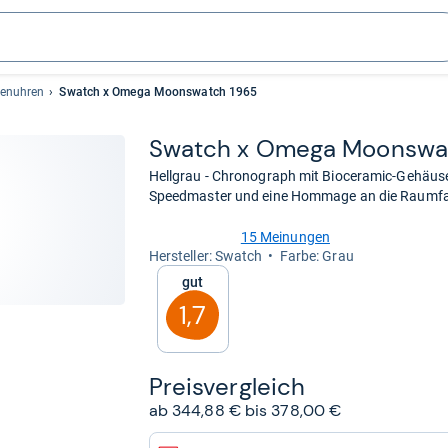
enuhren
Swatch x Omega Moonswatch 1965
Swatch x Omega Moons­wa
Hellgrau - Chronograph mit Bioceramic-Gehäuse
Speedmaster und eine Hommage an die Raumfa
15 Meinungen
4,3
Her­stel­ler: Swatch
Farbe: Grau
von
Gut
5
Sternen
1,7
Preis­ver­gleich
ab 344,88 € bis 378,00 €
zum