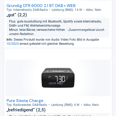
Grundig DTR 6000 2.1 BT DAB+ WEB
Typ: Inter­ne­tra­dio, DAB-​Radio
Leis­tung (RMS): 14 W
Akku: Nein
„gut“ (2,2)
Plus: gute Ausstattung mit Bluetooth, Spotify sowie Internetradio,
DAB+ und FM; Wetterberichtanzeige.
Minus: leise Bässe; verwaschene Höhen.
- Zusammengefasst durch
unsere Redaktion.
Info:
Dieses Produkt wurde von Audio Video Foto Bild in Ausgabe
10/2020
erneut getestet mit gleicher Bewertung.
Pure Siesta Charge
Typ: Radio­we­cker, DAB-​Radio
Leis­tung (RMS): 4 W
Akku: Nein
„befriedigend“ (2,5)