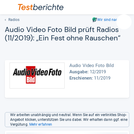
Radios
Wir sind nachhaltig
Suc
Audio Video Foto Bild prüft Radios
Geben
(11/2019): „Ein Fest ohne Rau­schen“
Sie
mindest
drei
Zeichen
ein.
Audio Video Foto Bild
Vorschl
Ausgabe:
12/2019
Erschienen:
11/2019
erschei
automat
und
lassen
sich
mit
Wir arbeiten unabhängig und neutral. Wenn Sie auf ein verlinktes Shop-
den
Angebot klicken, unterstützen Sie uns dabei. Wir erhalten dann ggf. eine
Pfeiltas
Vergütung.
Mehr erfahren
auswähl