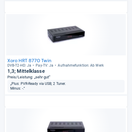
Xoro HRT 8770 Twin
DVB-​T2-​HD: Ja
Pay-​TV: Ja
Auf­nah­me­funk­tion: Ab Werk
1,3; Mittelklasse
Preis/Leistung: „sehr gut“
„Plus: PVR-Ready via USB; 2 Tuner.
Minus: -.“