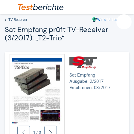
TV-Receiver
Wir sind nachhaltig
Suc
Sat Emp­fang prüft TV-​Recei­ver
Geben
(3/2017): „T2-​Trio“
Sie
mindest
drei
Zeichen
ein.
Vorschl
Sat Empfang
erschei
Ausgabe:
2/2017
automat
Erschienen:
03/2017
und
lassen
sich
mit
den
Pfeiltas
auswähl
1
/
3
zurück
weiter