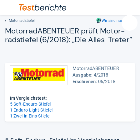
Motorradstiefel
Wir sind nachhaltig
Suc
Motor­ra­dA­BEN­TEUER prüft Motor­
Geben
rad­s­tie­fel (6/2018): „Die Alles-​Tre­ter“
Sie
mindest
drei
Zeichen
ein.
MotorradABENTEUER
Vorschl
Ausgabe:
4/2018
Erschienen:
06/2018
erschei
automat
und
Im Vergleichstest:
lassen
5 Soft-Enduro-Stiefel
sich
1 Enduro-Light-Stiefel
mit
1 Zwei-in-Eins-Stiefel
den
Pfeiltas
auswähl