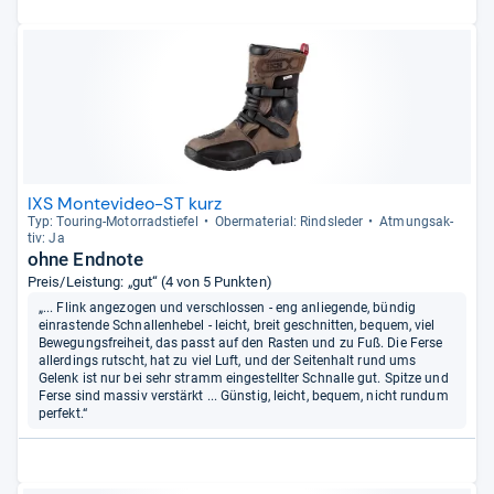
IXS Montevideo-ST kurz
Typ: Tou­ring-​Motor­rad­s­tie­fel
Ober­ma­te­rial: Rinds­le­der
Atmungs­ak­
tiv: Ja
ohne Endnote
Preis/Leistung: „gut“ (4 von 5 Punkten)
„... Flink angezogen und verschlossen - eng anliegende, bündig
einrastende Schnallenhebel - leicht, breit geschnitten, bequem, viel
Bewegungsfreiheit, das passt auf den Rasten und zu Fuß. Die Ferse
allerdings rutscht, hat zu viel Luft, und der Seitenhalt rund ums
Gelenk ist nur bei sehr stramm eingestellter Schnalle gut. Spitze und
Ferse sind massiv verstärkt ... Günstig, leicht, bequem, nicht rundum
perfekt.“