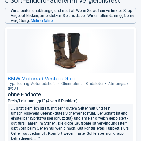
5 Soft-Enduro-Stiefel im Vergleichstest
Wir arbeiten unabhängig und neutral. Wenn Sie auf ein verlinktes Shop-
Angebot klicken, unterstützen Sie uns dabei. Wir erhalten dann ggf. eine
Vergütung.
Mehr erfahren
BMW Motorrad Venture Grip
Typ: Tou­ring-​Motor­rad­s­tie­fel
Ober­ma­te­rial: Rinds­le­der
Atmungs­ak­
tiv: Ja
ohne Endnote
Preis/Leistung: „gut“ (4 von 5 Punkten)
„... sitzt ziemlich straff, mit sehr gutem Seitenhalt und fest
umschlossenem Gelenk - gutes Sicherheitsgefühl. Der Schaft ist eng
einstellbar (Spritzwasserschutz gut) und am Rand weich gepolstert -
gut fürs Fahren im Stehen. Die dicke Laufsohle ist verwindungssteif,
gibt vorn beim Gehen nur wenig nach. Gut konturiertes Fußbett. Fürs
Gehen gut gedämpft, Komfort wegen harter Sohle aber nur knapp
befriedigend. ... “