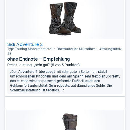
Sidi Adventure 2
Typ: Tou­ring-​Motor­rad­s­tie­fel
Ober­ma­te­rial: Mikro­fi­ber
Atmungs­ak­tiv:
Ja
ohne Endnote – Empfehlung
Preis/Leistung: „sehr gut“ (5 von 5 Punkten)
„Der ‚Adventure 2‘ überzeugt mit sehr gutem Seitenhalt, stabil
umschlossenen Knöcheln und dem am Spann sehr flexiblen ‚Korsett‘,
das ebenso wie das passend geformte Fußbett auch den
Gehkomfort unterstützt. Sehr robuste, gut dämpfende Sohle. Die
Schutzausstattung ist tadellos. ...“