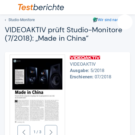
Studio-Monitore
Wir sind nachhaltig
Suc
VIDEOAK­TIV prüft Stu­dio-​Moni­tore
Geben
(7/2018): „Made in China“
Sie
mindest
drei
Zeichen
VIDEOAKTIV
ein.
Ausgabe:
5/2018
Vorschl
Erschienen:
07/2018
erschei
automat
und
lassen
sich
mit
den
Pfeiltas
auswähl
1
/
3
zurück
weiter