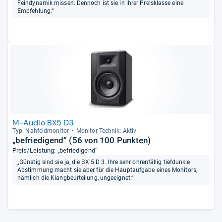
Feindynamik missen. Dennoch ist sie in ihrer Preisklasse eine
Empfehlung.“
M-Audio BX5 D3
Typ: Nah­feld­mo­ni­tor
Moni­tor-​Tech­nik: Aktiv
„befriedigend“ (56 von 100 Punkten)
Preis/Leistung: „befriedigend“
„Günstig sind sie ja, die BX 5 D 3. Ihre sehr ohrenfällig tiefdunkle
Abstimmung macht sie aber für die Hauptaufgabe eines Monitors,
nämlich die Klangbeurteilung, ungeeignet.“