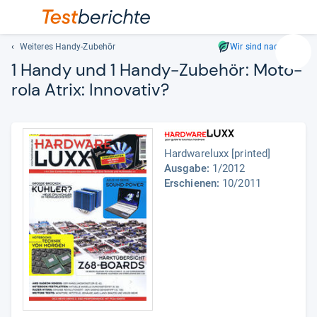
Weiteres Handy-Zubehör
Wir sind nachhaltig
Suc
1 Handy und 1 Handy-​Zube­hör:
Moto­
Geben
rola Atrix: Inno­va­tiv?
Sie
mindest
drei
Zeichen
Hardwareluxx [printed]
ein.
Ausgabe:
1/2012
Vorschl
Erschienen:
10/2011
erschei
automat
und
lassen
sich
mit
den
Pfeiltas
auswähl