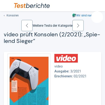
Konsolen
Wir sind nachhaltig
Suc
Geben
Weitere Tests der Kategorie
zurück
weiter
Sie
video prüft Kon­so­len (2/2021): „Spie­
mindest
lend Sie­ger“
drei
Zeichen
ein.
Vorschl
erschei
video
automat
Ausgabe:
3/2021
und
Erschienen:
02/2021
lassen
sich
mit
den
Pfeiltas
auswähl