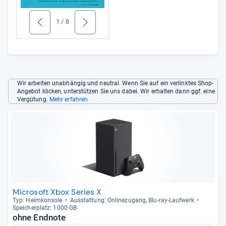
1
/
8
zurück
weiter
Wir arbeiten unabhängig und neutral. Wenn Sie auf ein verlinktes Shop-
Angebot klicken, unterstützen Sie uns dabei. Wir erhalten dann ggf. eine
Vergütung.
Mehr erfahren
Microsoft Xbox Series X
Typ: Heim­kon­sole
Aus­stat­tung: Onli­ne­zu­gang, Blu-​ray-​Lauf­werk
Spei­cher­platz: 1000 GB
ohne Endnote