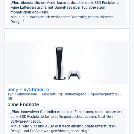
„Plus: übersichtliches Menü, kurze Ladezeiten dank SSD-Festplatte,
keine Lüftergeräusche, mit GamePass über 100 Spiele zum
monatlichen Abo-Preis.
Minus: nur unwesentlich veränderter Controller, monolithisches
Design.“
Sony PlayStation 5
Typ: Heim­kon­sole
Aus­stat­tung: Onli­ne­zu­gang
Spei­cher­platz: 825
GB
ohne Endnote
„Plus: innovativer Controller mit neuen Funktionen, kurze Ladezeiten
dank SSD-Festplatte, keine Lüftergeräusche, besseres Next-Gen-
Software-Angebot.
Minus: wird VRR und ALLM erst nach einem Update unterstützen,
Design und Größe etwas gewöhnungsbedürftig.“