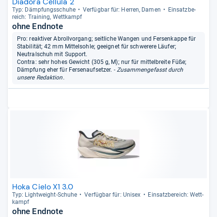
Diadora Cellula 2
Typ: Dämp­fungs­schuhe
Ver­füg­bar für: Her­ren, Damen
Ein­satz­be­
reich: Trai­ning, Wett­kampf
ohne Endnote
Pro: reaktiver Abrollvorgang; seitliche Wangen und Fersenkappe für
Stabilität; 42 mm Mittelsohle; geeignet für schwerere Läufer;
Neutralschuh mit Support.
Contra: sehr hohes Gewicht (305 g, M); nur für mittelbreite Füße;
Dämpfung eher für Fersenaufsetzer.
- Zusammengefasst durch
unsere Redaktion.
Hoka Cielo X1 3.0
Typ: Light­weight-​Schuhe
Ver­füg­bar für: Uni­sex
Ein­satz­be­reich: Wett­
kampf
ohne Endnote