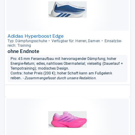
Adidas Hyperboost Edge
Typ: Dämp­fungs­schuhe
Ver­füg­bar für: Her­ren, Damen
Ein­satz­be­
reich: Trai­ning
ohne Endnote
Pro: 45 mm Fersenaufbau mit hervorragender Dämpfung; hoher
Energie-Return; edles, nahtloses Obermaterial; vielseitig (Dauerlauf +
Tempotraining); modisches Design.
Contra: hoher Preis (200 €); hoher Schaft kann am Fußgelenk
reiben.
- Zusammengefasst durch unsere Redaktion.