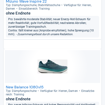
Mizuno Wave Inspire 22
Typ: Dämp­fungs­schuhe, Sta­bi­li­täts­schuhe
Ver­füg­bar für: Her­ren,
Damen
Ein­satz­be­reich: Trai­ning
ohne Endnote
Pro: bewährte moderate Stabilität; neuer Enerzy-Nxt-Schaum für
mehr Reaktivität; gute Vorfußflexibilität; neutraleres Abrollen;
zuverlässiger Trainingsschuh.
Contra: fällt kleiner aus (Anprobe empfohlen); hohe Sprengung (10
mm).
- Zusammengefasst durch unsere Redaktion.
New Balance 1080v15
Typ: Dämp­fungs­schuhe
Ver­füg­bar für: Her­ren, Damen
Ein­satz­be­
reich: Trai­ning
ohne Endnote
Pro: neuer Infinion-Schaum mit hoher Responsivität und Haltbarkeit;