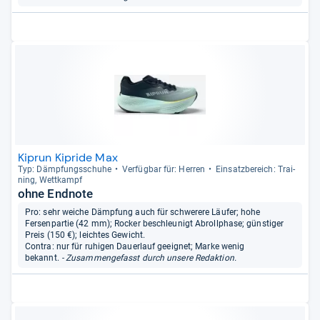
Kiprun Kipride Max
Typ: Dämp­fungs­schuhe
Ver­füg­bar für: Her­ren
Ein­satz­be­reich: Trai­
ning, Wett­kampf
ohne Endnote
Pro: sehr weiche Dämpfung auch für schwerere Läufer; hohe
Fersenpartie (42 mm); Rocker beschleunigt Abrollphase; günstiger
Preis (150 €); leichtes Gewicht.
Contra: nur für ruhigen Dauerlauf geeignet; Marke wenig
bekannt.
- Zusammengefasst durch unsere Redaktion.