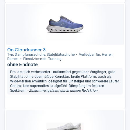
On Cloudrunner 3
Typ: Dämp­fungs­schuhe, Sta­bi­li­täts­schuhe
Ver­füg­bar für: Her­ren,
Damen
Ein­satz­be­reich: Trai­ning
ohne Endnote
Pro: deutlich verbesserter Laufkomfort gegenüber Vorgänger; gute
Stabilität ohne übermäßige Korrektur; breite Plattform; auch als
Wide-Version erhältlich; geeignet für Einsteiger und schwerere Läufer.
Contra: kein supersoftes Laufgefühl; Dämpfung im festeren
Spektrum.
- Zusammengefasst durch unsere Redaktion.