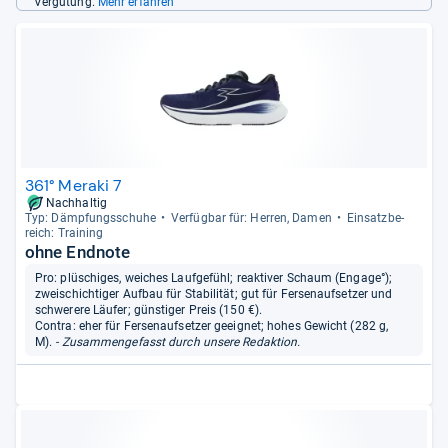
Vergütung.
Mehr erfahren
361° Meraki 7
Nachhaltig
Typ: Dämp­fungs­schuhe
Ver­füg­bar für: Her­ren, Damen
Ein­satz­be­
reich: Trai­ning
ohne Endnote
Pro: plüschiges, weiches Laufgefühl; reaktiver Schaum (Engage°);
zweischichtiger Aufbau für Stabilität; gut für Fersenaufsetzer und
schwerere Läufer; günstiger Preis (150 €).
Contra: eher für Fersenaufsetzer geeignet; hohes Gewicht (282 g,
M).
- Zusammengefasst durch unsere Redaktion.