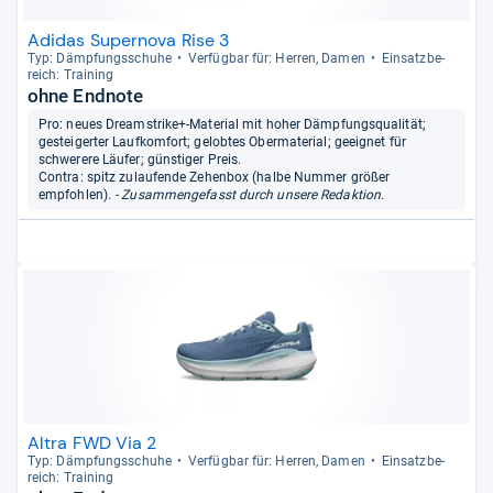
Adidas Supernova Rise 3
Typ: Dämp­fungs­schuhe
Ver­füg­bar für: Her­ren, Damen
Ein­satz­be­
reich: Trai­ning
ohne Endnote
Pro: neues Dreamstrike+-Material mit hoher Dämpfungsqualität;
gesteigerter Laufkomfort; gelobtes Obermaterial; geeignet für
schwerere Läufer; günstiger Preis.
Contra: spitz zulaufende Zehenbox (halbe Nummer größer
empfohlen).
- Zusammengefasst durch unsere Redaktion.
Altra FWD Via 2
Typ: Dämp­fungs­schuhe
Ver­füg­bar für: Her­ren, Damen
Ein­satz­be­
reich: Trai­ning