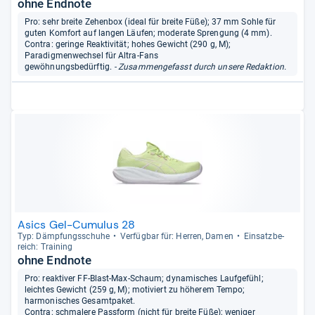
ohne Endnote
Pro: sehr breite Zehenbox (ideal für breite Füße); 37 mm Sohle für
guten Komfort auf langen Läufen; moderate Sprengung (4 mm).
Contra: geringe Reaktivität; hohes Gewicht (290 g, M);
Paradigmenwechsel für Altra-Fans
gewöhnungsbedürftig.
- Zusammengefasst durch unsere Redaktion.
Asics Gel-Cumulus 28
Typ: Dämp­fungs­schuhe
Ver­füg­bar für: Her­ren, Damen
Ein­satz­be­
reich: Trai­ning
ohne Endnote
Pro: reaktiver FF-Blast-Max-Schaum; dynamisches Laufgefühl;
leichtes Gewicht (259 g, M); motiviert zu höherem Tempo;
harmonisches Gesamtpaket.
Contra: schmalere Passform (nicht für breite Füße); weniger