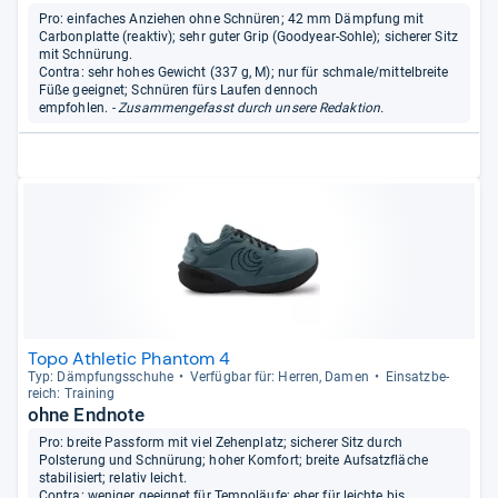
Pro: einfaches Anziehen ohne Schnüren; 42 mm Dämpfung mit
Carbonplatte (reaktiv); sehr guter Grip (Goodyear-Sohle); sicherer Sitz
mit Schnürung.
Contra: sehr hohes Gewicht (337 g, M); nur für schmale/mittelbreite
Füße geeignet; Schnüren fürs Laufen dennoch
empfohlen.
- Zusammengefasst durch unsere Redaktion.
Topo Athletic Phantom 4
Typ: Dämp­fungs­schuhe
Ver­füg­bar für: Her­ren, Damen
Ein­satz­be­
reich: Trai­ning
ohne Endnote
Pro: breite Passform mit viel Zehenplatz; sicherer Sitz durch
Polsterung und Schnürung; hoher Komfort; breite Aufsatzfläche
stabilisiert; relativ leicht.
Contra: weniger geeignet für Tempoläufe; eher für leichte bis