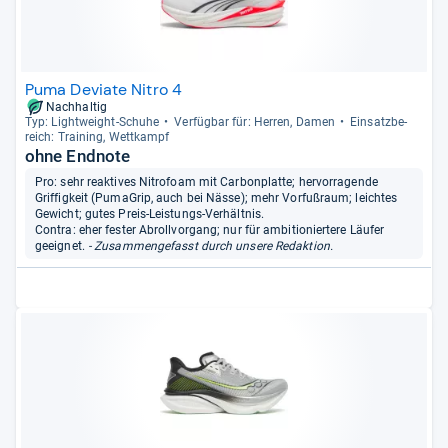
Puma Deviate Nitro 4
Nachhaltig
Typ: Light­weight-​Schuhe
Ver­füg­bar für: Her­ren, Damen
Ein­satz­be­
reich: Trai­ning, Wett­kampf
ohne Endnote
Pro: sehr reaktives Nitrofoam mit Carbonplatte; hervorragende
Griffigkeit (PumaGrip, auch bei Nässe); mehr Vorfußraum; leichtes
Gewicht; gutes Preis-Leistungs-Verhältnis.
Contra: eher fester Abrollvorgang; nur für ambitioniertere Läufer
geeignet.
- Zusammengefasst durch unsere Redaktion.