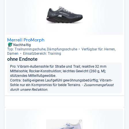
Merrell ProMorph
Nachhaltig
Typ: Trail­run­ning­schuhe, Dämp­fungs­schuhe
Ver­füg­bar für: Her­ren,
Damen
Ein­satz­be­reich: Trai­ning
ohne Endnote
Pro: Vibram-Außensohle für Straße und Trail; reaktive 32 mm
Mittelsohle; Rocker-Konstruktion; leichtes Gewicht (260 g, M);
stützendes Mittelfußgewölbe.
Contra: ballig-eigenes Laufgefühl gewöhnungsbedürftig; Vibram-
Sohle nur ein Kompromiss für beide Terrains.
- Zusammengefasst
durch unsere Redaktion.