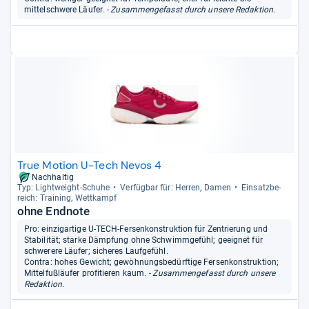
mittelschwere Läufer.
- Zusammengefasst durch unsere Redaktion.
True Motion U-Tech Nevos 4
Nachhaltig
Typ: Light­weight-​Schuhe
Ver­füg­bar für: Her­ren, Damen
Ein­satz­be­
reich: Trai­ning, Wett­kampf
ohne Endnote
Pro: einzigartige U-TECH-Fersenkonstruktion für Zentrierung und
Stabilität; starke Dämpfung ohne Schwimmgefühl; geeignet für
schwerere Läufer; sicheres Laufgefühl.
Contra: hohes Gewicht; gewöhnungsbedürftige Fersenkonstruktion;
Mittelfußläufer profitieren kaum.
- Zusammengefasst durch unsere
Redaktion.