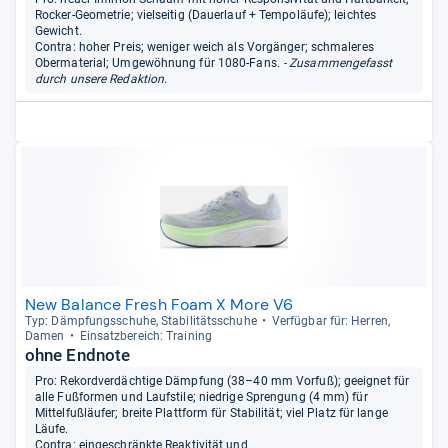
Rocker-Geometrie; vielseitig (Dauerlauf + Tempoläufe); leichtes
Gewicht.
Contra: hoher Preis; weniger weich als Vorgänger; schmaleres
Obermaterial; Umgewöhnung für 1080-Fans.
- Zusammengefasst
durch unsere Redaktion.
New Balance Fresh Foam X More V6
Typ: Dämp­fungs­schuhe, Sta­bi­li­täts­schuhe
Ver­füg­bar für: Her­ren,
Damen
Ein­satz­be­reich: Trai­ning
ohne Endnote
Pro: Rekordverdächtige Dämpfung (38–40 mm Vorfuß); geeignet für
alle Fußformen und Laufstile; niedrige Sprengung (4 mm) für
Mittelfußläufer; breite Plattform für Stabilität; viel Platz für lange
Läufe.
Contra: eingeschränkte Reaktivität und