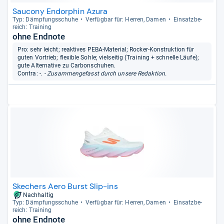
Saucony Endorphin Azura
Typ: Dämp­fungs­schuhe
Ver­füg­bar für: Her­ren, Damen
Ein­satz­be­
reich: Trai­ning
ohne Endnote
Pro: sehr leicht; reaktives PEBA-Material; Rocker-Konstruktion für
guten Vortrieb; flexible Sohle; vielseitig (Training + schnelle Läufe);
gute Alternative zu Carbonschuhen.
Contra: -.
- Zusammengefasst durch unsere Redaktion.
Skechers Aero Burst Slip-ins
Nachhaltig
Typ: Dämp­fungs­schuhe
Ver­füg­bar für: Her­ren, Damen
Ein­satz­be­
reich: Trai­ning
ohne Endnote