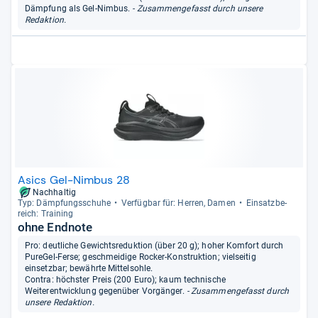
Dämpfung als Gel-Nimbus.
- Zusammengefasst durch unsere
Redaktion.
Asics Gel-Nimbus 28
Nachhaltig
Typ: Dämp­fungs­schuhe
Ver­füg­bar für: Her­ren, Damen
Ein­satz­be­
reich: Trai­ning
ohne Endnote
Pro: deutliche Gewichtsreduktion (über 20 g); hoher Komfort durch
PureGel-Ferse; geschmeidige Rocker-Konstruktion; vielseitig
einsetzbar; bewährte Mittelsohle.
Contra: höchster Preis (200 Euro); kaum technische
Weiterentwicklung gegenüber Vorgänger.
- Zusammengefasst durch
unsere Redaktion.