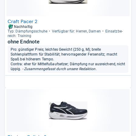
Craft Pacer 2
Nachhaltig
Typ: Dämp­fungs­schuhe
Ver­füg­bar für: Her­ren, Damen
Ein­satz­be­
reich: Trai­ning
ohne Endnote
Pro: günstiger Preis; leichtes Gewicht (250 g, M); breite
Sohlenplattform für Stabilität; hervorragender Fersensitz; macht
Spaß bei höherem Tempo.
Contra: eher für Mittelfußaufsetzer; Dämpfung nur ausreichend, nicht
üppig.
- Zusammengefasst durch unsere Redaktion.