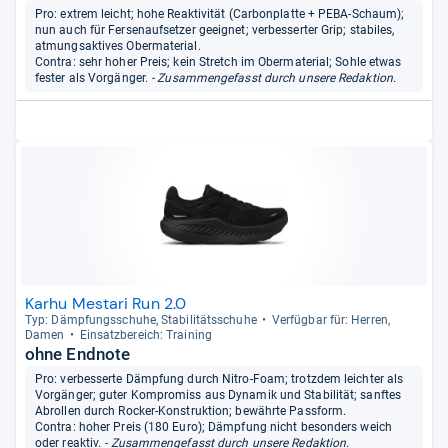
Pro: extrem leicht; hohe Reaktivität (Carbonplatte + PEBA-Schaum);
nun auch für Fersenaufsetzer geeignet; verbesserter Grip; stabiles,
atmungsaktives Obermaterial.
Contra: sehr hoher Preis; kein Stretch im Obermaterial; Sohle etwas
fester als Vorgänger.
- Zusammengefasst durch unsere Redaktion.
Karhu Mestari Run 2.0
Typ: Dämp­fungs­schuhe, Sta­bi­li­täts­schuhe
Ver­füg­bar für: Her­ren,
Damen
Ein­satz­be­reich: Trai­ning
ohne Endnote
Pro: verbesserte Dämpfung durch Nitro-Foam; trotzdem leichter als
Vorgänger; guter Kompromiss aus Dynamik und Stabilität; sanftes
Abrollen durch Rocker-Konstruktion; bewährte Passform.
Contra: hoher Preis (180 Euro); Dämpfung nicht besonders weich
oder reaktiv.
- Zusammengefasst durch unsere Redaktion.