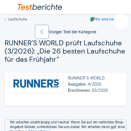
Laufschuhe
Wir sind nachhaltig
Suc
Geben
Voriger Test der Kategorie
zurück
Sie
RUN­NER'S WORLD prüft Lauf­schuhe
mindest
(3/2026): „Die 26 bes­ten Lauf­schuhe
drei
Zeichen
für das Früh­jahr“
ein.
Vorschl
erschei
RUNNER'S WORLD
automat
Ausgabe:
4/2026
und
Erschienen:
03/2026
lassen
sich
mit
den
Pfeiltas
Wir arbeiten unabhängig und neutral. Wenn Sie auf ein verlinktes Shop-
Angebot klicken, unterstützen Sie uns dabei. Wir erhalten dann ggf. eine
auswähl