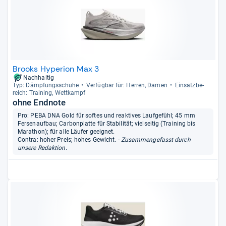
Brooks Hyperion Max 3
Nachhaltig
Typ: Dämp­fungs­schuhe
Ver­füg­bar für: Her­ren, Damen
Ein­satz­be­
reich: Trai­ning, Wett­kampf
ohne Endnote
Pro: PEBA DNA Gold für softes und reaktives Laufgefühl; 45 mm
Fersenaufbau; Carbonplatte für Stabilität; vielseitig (Training bis
Marathon); für alle Läufer geeignet.
Contra: hoher Preis; hohes Gewicht.
- Zusammengefasst durch
unsere Redaktion.