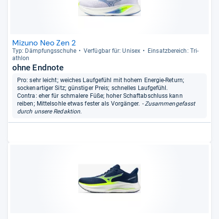
Mizuno Neo Zen 2
Typ: Dämp­fungs­schuhe
Ver­füg­bar für: Uni­sex
Ein­satz­be­reich: Tri­
ath­lon
ohne Endnote
Pro: sehr leicht; weiches Laufgefühl mit hohem Energie-Return;
sockenartiger Sitz; günstiger Preis; schnelles Laufgefühl.
Contra: eher für schmalere Füße; hoher Schaftabschluss kann
reiben; Mittelsohle etwas fester als Vorgänger.
- Zusammengefasst
durch unsere Redaktion.