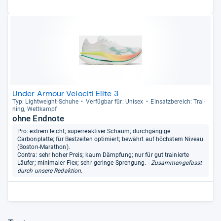
Under Armour Velociti Elite 3
Typ: Light­weight-​Schuhe
Ver­füg­bar für: Uni­sex
Ein­satz­be­reich: Trai­
ning, Wett­kampf
ohne Endnote
Pro: extrem leicht; superreaktiver Schaum; durchgängige
Carbonplatte; für Bestzeiten optimiert; bewährt auf höchstem Niveau
(Boston-Marathon).
Contra: sehr hoher Preis; kaum Dämpfung; nur für gut trainierte
Läufer; minimaler Flex; sehr geringe Sprengung.
- Zusammengefasst
durch unsere Redaktion.