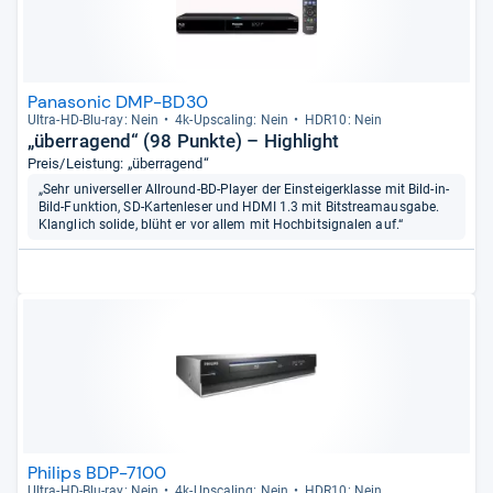
Panasonic DMP-BD30
Ultra-​HD-​Blu-​ray: Nein
4k-​Ups­ca­ling: Nein
HDR10: Nein
„überragend“ (98 Punkte) – Highlight
Preis/Leistung: „überragend“
„Sehr universeller Allround-BD-Player der Einsteigerklasse mit Bild-in-
Bild-Funktion, SD-Kartenleser und HDMI 1.3 mit Bitstreamausgabe.
Klanglich solide, blüht er vor allem mit Hochbitsignalen auf.“
Philips BDP-7100
Ultra-​HD-​Blu-​ray: Nein
4k-​Ups­ca­ling: Nein
HDR10: Nein