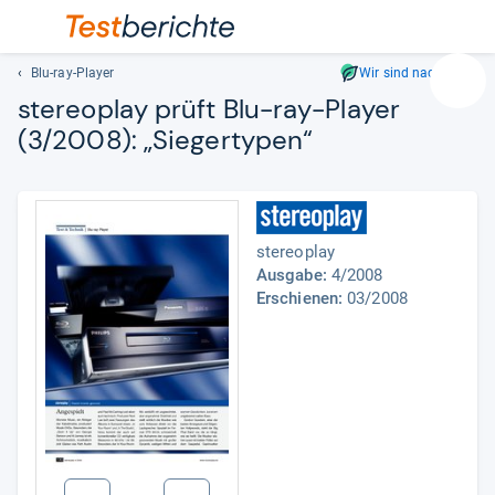
Blu-ray-Player
Wir sind nachhaltig
Suc
ste­reo­play prüft Blu-​ray-​Player
Geben
(3/2008): „Sie­ger­ty­pen“
Sie
mindest
drei
Zeichen
ein.
stereoplay
Vorschl
Ausgabe:
4/2008
erschei
Erschienen:
03/2008
automat
und
lassen
sich
mit
den
Pfeiltas
auswähl