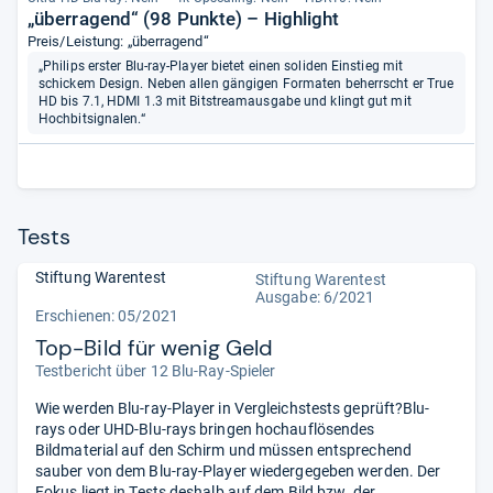
„überragend“ (98 Punkte) – Highlight
Preis/Leistung: „überragend“
„Philips erster Blu-ray-Player bietet einen soliden Einstieg mit
schickem Design. Neben allen gängigen Formaten beherrscht er True
HD bis 7.1, HDMI 1.3 mit Bitstreamausgabe und klingt gut mit
Hochbitsignalen.“
Tests
Stiftung Warentest
Stiftung Warentest
Ausgabe: 6/2021
Erschienen: 05/2021
Top-Bild für wenig Geld
Testbericht über 12 Blu-Ray-Spieler
Wie werden Blu-ray-Player in Vergleichstests geprüft?Blu-
rays oder UHD-Blu-rays bringen hochauflösendes
Bildmaterial auf den Schirm und müssen entsprechend
sauber von dem Blu-ray-Player wiedergegeben werden. Der
Fokus liegt in Tests deshalb auf dem Bild bzw. der