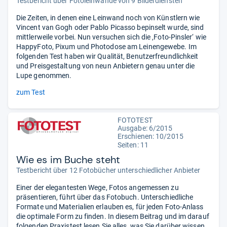
Testbericht über Fotoleinwände von 9 Bilderdiensten
Die Zeiten, in denen eine Leinwand noch von Künstlern wie
Vincent van Gogh oder Pablo Picasso bepinselt wurde, sind
mittlerweile vorbei. Nun versuchen sich die ‚Foto-Pinsler‘ wie
HappyFoto, Pixum und Photodose am Leinengewebe. Im
folgenden Test haben wir Qualität, Benutzerfreundlichkeit
und Preisgestaltung von neun Anbietern genau unter die
Lupe genommen.
zum Test
FOTOTEST
Ausgabe: 6/2015
Erschienen: 10/2015
Seiten: 11
Wie es im Buche steht
Testbericht über 12 Fotobücher unterschiedlicher Anbieter
Einer der elegantesten Wege, Fotos angemessen zu
präsentieren, führt über das Fotobuch. Unterschiedliche
Formate und Materialien erlauben es, für jeden Foto-Anlass
die optimale Form zu finden. In diesem Beitrag und im darauf
folgenden Praxistest lesen Sie alles, was Sie darüber wissen