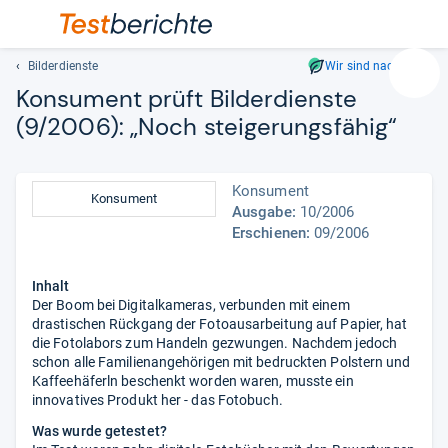
Bilderdienste
Wir sind nachhaltig
Suc
Kon­su­ment prüft Bil­der­dienste
Geben
(9/2006): „Noch stei­ge­rungs­fä­hig“
Sie
mindest
drei
Konsument
Zeichen
Konsument
Ausgabe:
10/2006
ein.
Erschienen:
09/2006
Vorschl
erschei
automat
Inhalt
und
Der Boom bei Digitalkameras, verbunden mit einem
drastischen Rückgang der Fotoausarbeitung auf Papier, hat
lassen
die Fotolabors zum Handeln gezwungen. Nachdem jedoch
sich
schon alle Familienangehörigen mit bedruckten Polstern und
mit
Kaffeehäferln beschenkt worden waren, musste ein
den
innovatives Produkt her - das Fotobuch.
Pfeiltas
Was wurde getestet?
auswähl