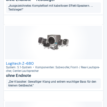
„Ausgezeichnetes Komplettset mit kabellosen Effekt-Speakern. ...
Testsieger!“
Logitech Z-680
Sys­tem: 5.1-​Sys­tem
Kom­po­nen­ten: Sub­woofer, Front-​ / Rear-​Laut­spre­
cher, Cen­ter-​Laut­spre­cher
ohne Endnote
„Der Klassiker: Gewaltiger Klang und extrem wuchtiger Bass für den
kleinen Geldbeutel.“