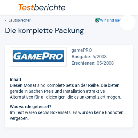
Lautsprecher
Wir sind nachhaltig
Suc
Die kom­plette Packung
Geben
Sie
mindest
gamePRO
drei
Ausgabe:
6/2008
Zeichen
Erschienen:
05/2008
ein.
Vorschl
Inhalt
erschei
Diesen Monat sind Komplett-Sets an der Reihe. Die bieten
automat
gerade in Sachen Preis und Installation attraktive
und
Alternativen für all diejenigen, die es unkompliziert mögen.
lassen
Was wurde getestet?
sich
Im Test waren sechs Boxensets. Es wurden keine Endnoten
mit
vergeben.
den
Pfeiltas
auswähl