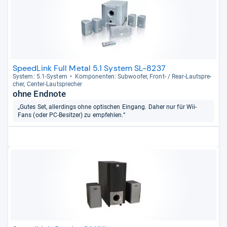
SpeedLink Full Metal 5.1 System SL-8237
Sys­tem: 5.1-​Sys­tem
Kom­po­nen­ten: Sub­woofer, Front-​ / Rear-​Laut­spre­
cher, Cen­ter-​Laut­spre­cher
ohne Endnote
„Gutes Set, allerdings ohne optischen Eingang. Daher nur für Wii-
Fans (oder PC-Besitzer) zu empfehlen.“