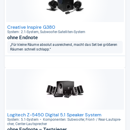
Creative Inspire G380
Sys­tem: 2.1-​Sys­tem, Sub­woofer-​Satel­li­ten-​Sys­tem
ohne Endnote
„Für kleine Räume absolut ausreichend, macht das Set bei größeren
Räumen schnell schlapp.“
Logitech Z-5450 Digital 5.1 Speaker System
Sys­tem: 5.1-​Sys­tem
Kom­po­nen­ten: Sub­woofer, Front-​ / Rear-​Laut­spre­
cher, Cen­ter-​Laut­spre­cher
ohne Endnote – Testsieger