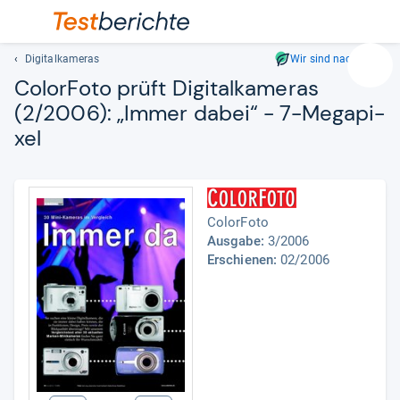
Digitalkameras
Wir sind nachhaltig
Suc
Color­Foto prüft Digi­tal­ka­me­ras
Geben
(2/2006): „Immer dabei“ -​ 7-​Mega­pi­
Sie
xel
mindest
drei
Zeichen
ein.
Vorschl
ColorFoto
erschei
Ausgabe:
3/2006
automat
Erschienen:
02/2006
und
lassen
sich
mit
den
Pfeiltas
auswähl