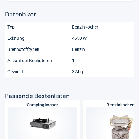
Datenblatt
Typ
Benzinkocher
Leistung
4650 W
Brennstofftypen
Benzin
Anzahl der Kochstellen
1
Gewicht
324 g
Pas­sende Bes­ten­lis­ten
Campingkocher
Benzinkocher