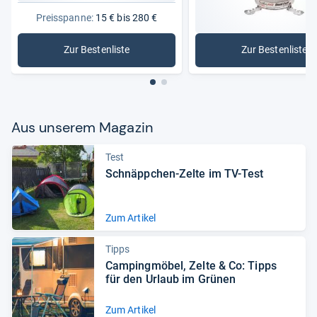
Preisspanne:
15 € bis 280 €
Zur Bestenliste
Zur Bestenliste
: Campingkocher
: Benzink
Aus unse­rem Maga­zin
Test
Schnäpp­chen-​Zelte im TV-​Test
Zum Artikel
Tipps
Cam­ping­mö­bel, Zelte & Co: Tipps
für den Urlaub im Grü­nen
Zum Artikel