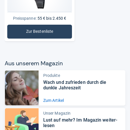
Preisspanne:
55 € bis 2.450 €
Zur Bestenliste
: Uhren
Aus unse­rem Maga­zin
Produkte
Wach und zufrie­den durch die
dunkle Jah­res­zeit
Zum Artikel
Unser Magazin
Lust auf mehr? Im Maga­zin wei­ter­
le­sen