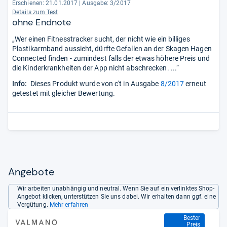
Erschienen: 21.01.2017
|
Ausgabe: 3/2017
Details zum Test
ohne Endnote
„Wer einen Fitnesstracker sucht, der nicht wie ein billiges
Plastikarmband aussieht, dürfte Gefallen an der Skagen Hagen
Connected finden - zumindest falls der etwas höhere Preis und
die Kinderkrankheiten der App nicht abschrecken. ...“
Info:
Dieses Produkt wurde von c't in Ausgabe
8/2017
erneut
getestet mit gleicher Bewertung.
Angebote
Wir arbeiten unabhängig und neutral. Wenn Sie auf ein verlinktes Shop-
Angebot klicken, unterstützen Sie uns dabei. Wir erhalten dann ggf. eine
Vergütung.
Mehr erfahren
151,20 €
Bester
Preis