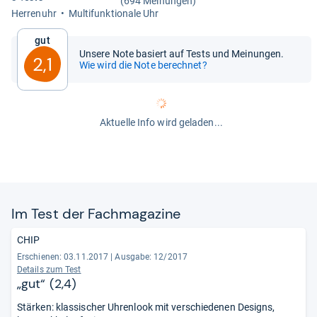
(694 Meinungen)
Her­ren­uhr
Mul­ti­funk­tio­nale Uhr
Gut
Unsere Note basiert auf Tests und Meinungen.
2,1
Wie wird die Note berechnet?
Aktuelle Info wird geladen...
Im Test der Fach­ma­ga­zine
CHIP
Erschienen: 03.11.2017
|
Ausgabe: 12/2017
Details zum Test
„gut“ (2,4)
Stärken: klassischer Uhrenlook mit verschiedenen Designs,