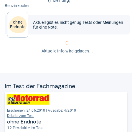
(1 Meinung)
Ben­zin­ko­cher
ohne
Aktuell gibt es nicht genug Tests oder Meinungen
Endnote
für eine Note.
Aktuelle Info wird geladen...
Im Test der Fach­ma­ga­zine
Erschienen: 24.06.2010
|
Ausgabe: 4/2010
Details zum Test
ohne Endnote
12 Produkte im Test