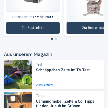
Preisspanne:
15 € bis 280 €
Zur Bestenliste
Zur Bestenliste
: Campingkocher
: Benzink
Aus unse­rem Maga­zin
Test
Schnäpp­chen-​Zelte im TV-​Test
Zum Artikel
Tipps
Cam­ping­mö­bel, Zelte & Co: Tipps
für den Urlaub im Grü­nen