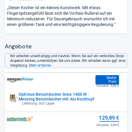
„Dieser Kocher ist ein kleines Kunstwerk. Mit etwas
Fingerspitzengefühl lässt sich die Vorheiz-Rußerei auf ein
Minimum reduzieren. Für Dauergebrauch wünschte ich mir
einen größeren Tank und eine leichtgängigere Regulierung.“
Angebote
Wir arbeiten unabhängig und neutral. Wenn Sie auf ein verlinktes Shop-
Angebot klicken, unterstützen Sie uns dabei. Wir erhalten dann ggf. eine
Vergütung.
Mehr erfahren
109,95 €
Bester
Preis
Versand:
0,00 €
Optimus Benzinkocher Svea 1400 W -
Messing Benzinkocher mit Alu Kochtopf
Lieferung: Auf Lager
129,89 €
Versand:
0,00 €