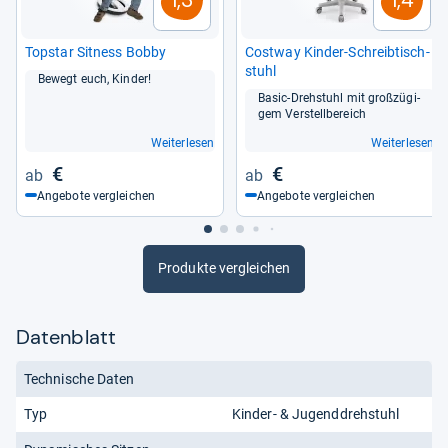
1,3
1,4
Top­star Sit­ness Bobby
Cost­way Kin­der-​Schreib­tisch­
stuhl
Bewegt euch, Kin­der!
Basic-​Dreh­stuhl mit groß­zü­gi­
gem Ver­stell­be­reich
Weiterlesen
Weiterlesen
€
€
Angebote vergleichen
Angebote vergleichen
Produkte vergleichen
Datenblatt
Technische Daten
Typ
Kinder- & Jugenddrehstuhl