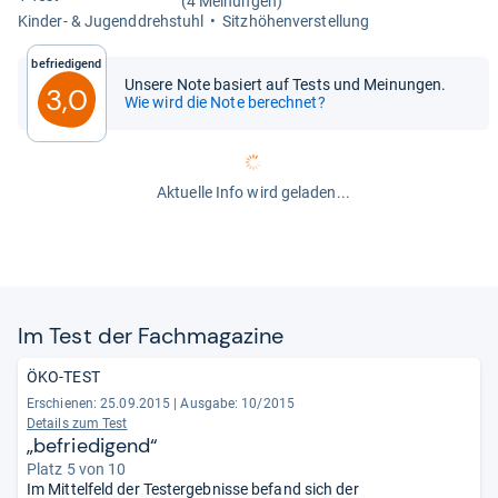
(4 Meinungen)
Kin­der-​ & Jugend­dreh­stuhl
Sitz­hö­hen­ver­stel­lung
Befriedigend
Unsere Note basiert auf Tests und Meinungen.
3,0
Wie wird die Note berechnet?
Aktuelle Info wird geladen...
Im Test der Fach­ma­ga­zine
ÖKO-TEST
Erschienen: 25.09.2015
|
Ausgabe: 10/2015
Details zum Test
„befriedigend“
Platz 5 von 10
Im Mittelfeld der Testergebnisse befand sich der