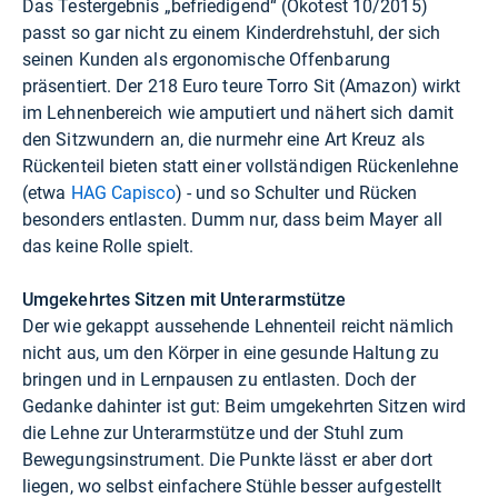
Das Testergebnis „befriedigend“ (Ökotest 10/2015)
passt so gar nicht zu einem Kinderdrehstuhl, der sich
seinen Kunden als ergonomische Offenbarung
präsentiert. Der 218 Euro teure Torro Sit (
Amazon
) wirkt
im Lehnenbereich wie amputiert und nähert sich damit
den Sitzwundern an, die nurmehr eine Art Kreuz als
Rückenteil bieten statt einer vollständigen Rückenlehne
(etwa
HAG Capisco
) - und so Schulter und Rücken
besonders entlasten. Dumm nur, dass beim Mayer all
das keine Rolle spielt.
Umgekehrtes Sitzen mit Unterarmstütze
Der wie gekappt aussehende Lehnenteil reicht nämlich
nicht aus, um den Körper in eine gesunde Haltung zu
bringen und in Lernpausen zu entlasten. Doch der
Gedanke dahinter ist gut: Beim umgekehrten Sitzen wird
die Lehne zur Unterarmstütze und der Stuhl zum
Bewegungsinstrument. Die Punkte lässt er aber dort
liegen, wo selbst einfachere Stühle besser aufgestellt