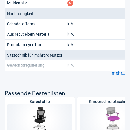
fehlt
Muldensitz
Nachhaltigkeit
Schadstoffarm
k.A.
Aus recyceltem Material
k.A.
Produkt recycelbar
k.A.
Sitztechnik für mehrere Nutzer
Gewichtsregulierung
k.A.
mehr...
Pas­sende Bes­ten­lis­ten
Bürostühle
Kinderschreibtischst