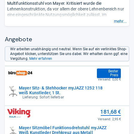
Multifunktionsstuhl von Mayer. Kritisiert wurde die
Lehnenkonstruktion, da vor allem der obere Lehnenbereich nur
eine eingeschränkte Nutzungsmöglichkeit zulässt, im
schlimmsten Falle können daraus Haltungsschäden resultieren.
mehr...
Auch im Testkriterium Inhaltsstoffe hatten die Tester einiges zu
bemängeln: Es wurde ein Weichmacher nachgewiesen, der ab
einer bestimmten Menge verboten ist. Zudem fanden die Tester
Angebote
einen hohen Gehalt an phosphororganischen und
halogenorganischen Verbindungen, welche krebserregend sein
Wir arbeiten unabhängig und neutral. Wenn Sie auf ein verlinktes Shop-
Angebot klicken, unterstützen Sie uns dabei. Wir erhalten dann ggf. eine
als auch wie ein Nervengift wirken können.
- Zusammengefasst
Vergütung.
Mehr erfahren
durch unsere Redaktion.
164,41 €
Bester
Preis
Versand:
0,00 €
Mayer Sitz- & Stehhocker myJAZZ 1252 118
weiß Kunstleder, 1 St.
Lieferung: Sofort lieferbar
181,68 €
Versand:
2,95 €
Mayer Sitzmöbel Funktionsdrehstuhl myJAZZ
Weiß Kunstleder Drehkreuz aus Metall