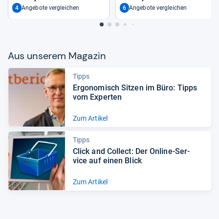
4
6
Angebote vergleichen
Angebote vergleichen
Aus unse­rem Maga­zin
Tipps
Ergo­no­misch Sit­zen im Büro: Tipps
vom Exper­ten
Zum Artikel
Tipps
Click and Col­lect: Der Online-​Ser­
vice auf einen Blick
Zum Artikel