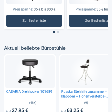
Preisspanne:
35 € bis 800 €
Preisspanne:
35 € bis 2
Zur Bestenliste
Zur Bestenliste
: Bürostühle
: Kinders
Aktu­ell beliebte Büro­stühle
CASA­RIA Dreh­ho­cker 101689
Russka Steh­hilfe zusam­men­
klapp­bar – Höhen­ver­stell­ba­
rer Bügel­stuhl
(4k+)
(9)
27,95 €
63,25 €