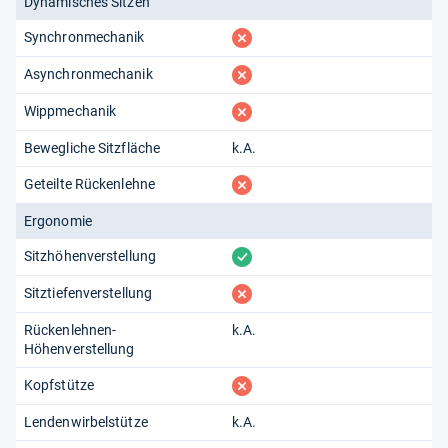
Dynamisches Sitzen
fehlt
Synchronmechanik
fehlt
Asynchronmechanik
fehlt
Wippmechanik
Bewegliche Sitzfläche
k.A.
fehlt
Geteilte Rückenlehne
Ergonomie
vorhanden
Sitzhöhenverstellung
fehlt
Sitztiefenverstellung
Rückenlehnen-
k.A.
Höhenverstellung
fehlt
Kopfstütze
Lendenwirbelstütze
k.A.