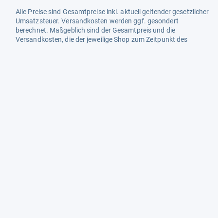
Alle Preise sind Gesamtpreise inkl. aktuell geltender gesetzlicher
Umsatzsteuer. Versandkosten werden ggf. gesondert
berechnet. Maßgeblich sind der Gesamtpreis und die
Versandkosten, die der jeweilige Shop zum Zeitpunkt des
Kaufes anbietet.
Mehr Infos dazu in unseren FAQs
Newsletter
Neutrale Ratgeber – hilfreich für Ihre
Produktwahl
Gut getestete Produkte – passend zur
Jahreszeit
Tipps & Tricks