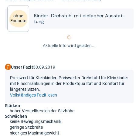
Kin­der-​​Dreh­stuhl mit ein­fa­cher Aus­stat­
ohne
tung
Endnote
Aktuelle Info wird geladen...
Unser Fazit
30.09.2019
Preiswert für Kleinkinder. Preiswerter Drehstuhl für Kleinkinder
mit Einschränkungen in der Produktqualität und Komfort für
längeres Sitzen.
Vollständiges Fazit lesen
Stärken
hoher Verstellbereich der Sitzhöhe
Schwächen
keine Bewegungsmechanik
geringe Sitzbreite
niedriges Maximalgewicht