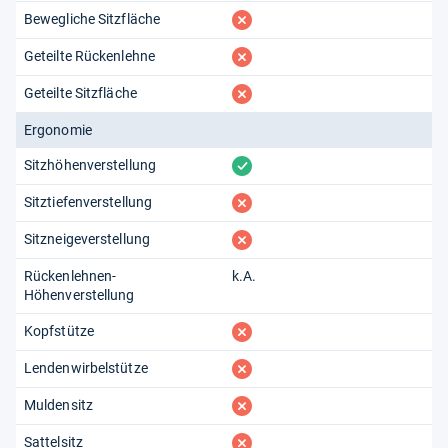
fehlt
Bewegliche Sitzfläche
fehlt
Geteilte Rückenlehne
fehlt
Geteilte Sitzfläche
Ergonomie
vorhanden
Sitzhöhenverstellung
fehlt
Sitztiefenverstellung
fehlt
Sitzneigeverstellung
Rückenlehnen-
k.A.
Höhenverstellung
fehlt
Kopfstütze
fehlt
Lendenwirbelstütze
fehlt
Muldensitz
fehlt
Sattelsitz