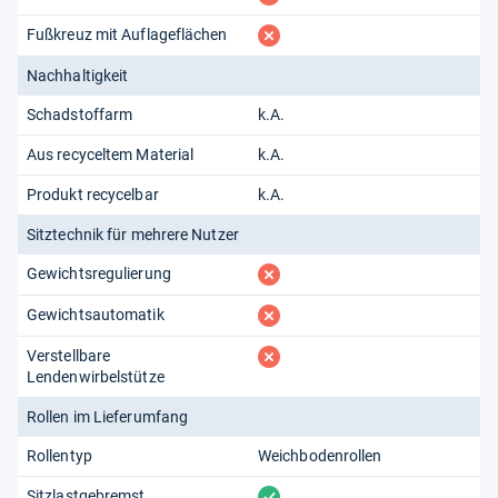
fehlt
Fußkreuz mit Auflageflächen
Nachhaltigkeit
Schadstoffarm
k.A.
Aus recyceltem Material
k.A.
Produkt recycelbar
k.A.
Sitztechnik für mehrere Nutzer
fehlt
Gewichtsregulierung
fehlt
Gewichtsautomatik
fehlt
Verstellbare
Lendenwirbelstütze
Rollen im Lieferumfang
Rollentyp
Weichbodenrollen
vorhanden
Sitzlastgebremst