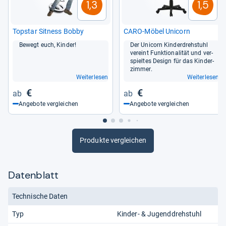
1,3
1,5
Top­star Sit­ness Bobby
CARO-​Möbel Uni­corn
Bewegt euch, Kin­der!
Der Uni­corn Kin­der­dreh­stuhl
ver­eint Funk­tio­na­li­tät und ver­
spiel­tes Design für das Kin­der­
zim­mer.
Weiterlesen
Weiterlesen
€
€
Angebote vergleichen
Angebote vergleichen
Produkte vergleichen
Datenblatt
Technische Daten
Typ
Kinder- & Jugenddrehstuhl