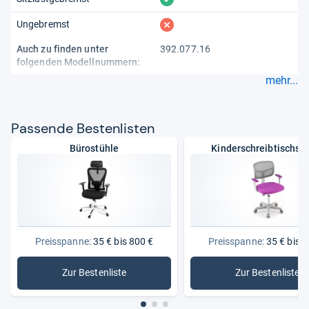
fehlt
Ungebremst
Auch zu finden unter
392.077.16
folgenden Modellnummern:
mehr...
Pas­sende Bes­ten­lis­ten
Bürostühle
Kinderschreibtischst
Preisspanne:
35 € bis 800 €
Preisspanne:
35 € bis 2
Zur Bestenliste
Zur Bestenliste
: Bürostühle
: Kinders