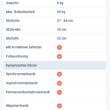
Gewicht
6 kg
Max. Belastbarkeit
50 kg
Sitzhöhe
37 - 48 cm
Sitzbreite
35 cm
Sitztiefe
32 cm
fehlt
Mit Armlehnen lieferbar
fehlt
Fußauslösung
Dynamisches Sitzen
fehlt
Synchronmechanik
fehlt
Asynchronmechanik
fehlt
Permanentkontaktmechanik
fehlt
Wippmechanik