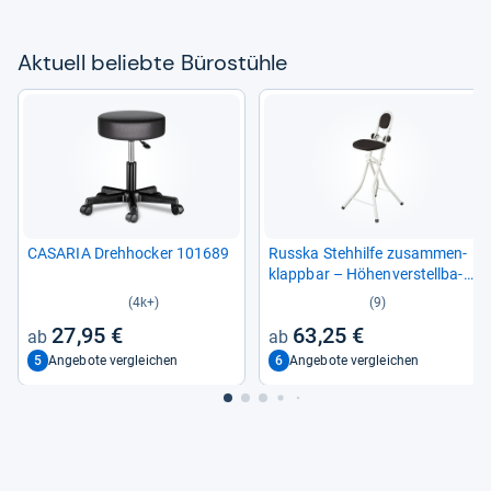
Aktu­ell beliebte Büro­stühle
CASA­RIA Dreh­ho­cker 101689
Russka Steh­hilfe zusam­men­
klapp­bar – Höhen­ver­stell­ba­
rer Bügel­stuhl
(4k+)
(9)
27,95 €
63,25 €
5
6
Angebote vergleichen
Angebote vergleichen