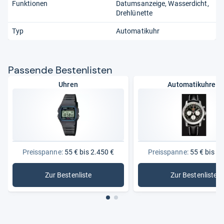
Funktionen
Datumsanzeige
Wasserdicht
Drehlünette
Typ
Automatikuhr
Pas­sende Bes­ten­lis­ten
Uhren
Automatikuhren
Preisspanne:
55 € bis 2.450 €
Preisspanne:
55 € bis 2.
Zur Bestenliste
Zur Bestenliste
: Uhren
: Automat