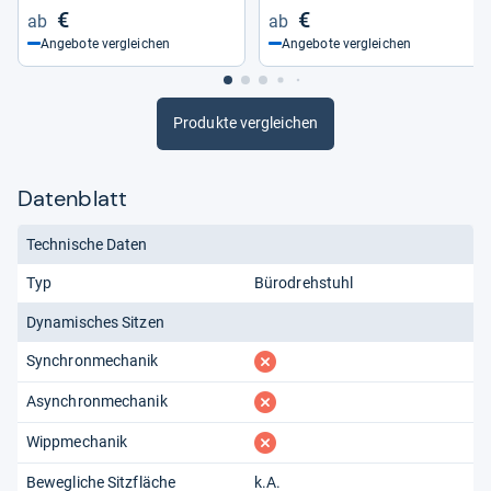
€
€
Angebote vergleichen
Angebote vergleichen
Produkte vergleichen
Datenblatt
Technische Daten
Typ
Bürodrehstuhl
Dynamisches Sitzen
fehlt
Synchronmechanik
fehlt
Asynchronmechanik
fehlt
Wippmechanik
Bewegliche Sitzfläche
k.A.