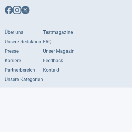
Auf
Auf
Auf
Facebook
Instagram
X
folgen
folgen
folgen
Über uns
Testmagazine
Unsere Redaktion
FAQ
Presse
Unser Magazin
Karriere
Feedback
Partnerbereich
Kontakt
Unsere Kategorien
Impressum
Datenschutzerklärung
Datenschutzeinstellungen
AGB
©
2026
Producto GmbH