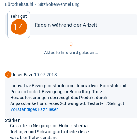
Büro­dreh­stuhl
Sitz­hö­hen­ver­stel­lung
Sehr gut
Radeln wäh­rend der Arbeit
1,4
Aktuelle Info wird geladen...
Unser Fazit
10.07.2018
Innovative Bewegungsförderung. Innovativer Bürostuhl mit
Pedalen fördert Bewegung im Büroalltag. Trotz
Herausforderungen überzeugt das Produkt durch
Anpassbarkeit und leises Schwungrad. Testurteil: 'Sehr gut'.
Vollständiges Fazit lesen
Stärken
Gelsattel in Neigung und Höhe justierbar
Tretlager und Schwungrad arbeiten leise
variabler Tretwiderstand