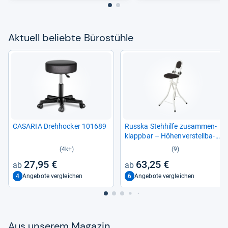
Aktu­ell beliebte Büro­stühle
CASA­RIA Dreh­ho­cker 101689
Russka Steh­hilfe zusam­men­
klapp­bar – Höhen­ver­stell­ba­
rer Bügel­stuhl
(4k+)
(9)
27,95 €
63,25 €
4
6
Angebote vergleichen
Angebote vergleichen
Aus unse­rem Maga­zin