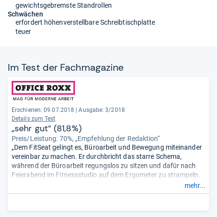
gewichtsgebremste Standrollen
Schwächen
erfordert höhenverstellbare Schreibtischplatte
teuer
Im Test der Fach­ma­ga­zine
Erschienen: 09.07.2018
|
Ausgabe: 3/2018
Details zum Test
„sehr gut“ (81,8%)
Preis/Leistung: 70%, „Empfehlung der Redaktion“
„Dem FitSeat gelingt es, Büroarbeit und Bewegung miteinander
vereinbar zu machen. Er durchbricht das starre Schema,
während der Büroarbeit regungslos zu sitzen und dafür nach
Feierabend im Fitnessstudio auf dem Ergometer zu strampeln.
Das spart Zeit, macht fitter und steigert die Leistungsfähigkeit.
mehr...
Und die Tour de France kann kommen.“