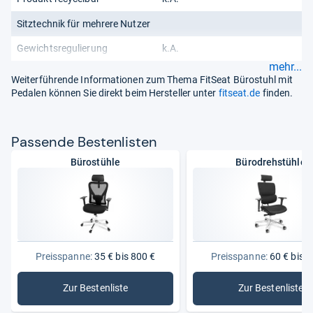
Sitztechnik für mehrere Nutzer
Gewichtsregulierung
k.A.
mehr...
Weiterführende Informationen zum Thema FitSeat Bürostuhl mit
Pedalen können Sie direkt beim Hersteller unter
fitseat.de
finden.
Pas­sende Bes­ten­lis­ten
Bürostühle
Bürodrehstühle
Preisspanne:
35 € bis 800 €
Preisspanne:
60 € bis 8
Zur Bestenliste
Zur Bestenliste
: Bürostühle
: Bürodre