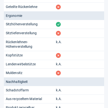
fehlt
Geteilte Rückenlehne
Ergonomie
vorhanden
Sitzhöhenverstellung
fehlt
Sitztiefenverstellung
Rückenlehnen-
k.A.
Höhenverstellung
fehlt
Kopfstütze
Lendenwirbelstütze
k.A.
fehlt
Muldensitz
Nachhaltigkeit
Schadstoffarm
k.A.
Aus recyceltem Material
k.A.
Produkt recycelbar
k.A.