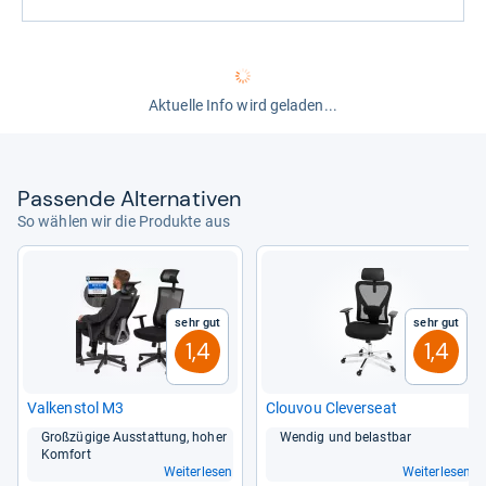
Aktuelle Info wird geladen...
Pas­sende Alter­na­ti­ven
So wählen wir die Produkte aus
Sehr gut
Sehr gut
1,4
1,4
Val­ken­stol M3
Clou­vou Cle­ver­seat
Groß­zü­gige Aus­stat­tung, hoher
Wen­dig und belast­bar
Kom­fort
Weiterlesen
Weiterlesen