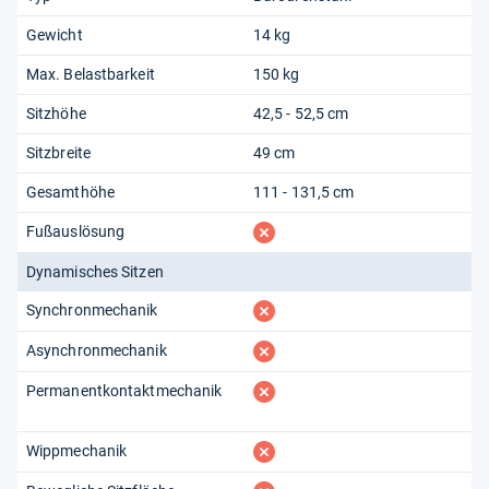
Gewicht
14 kg
Max. Belastbarkeit
150 kg
Sitzhöhe
42,5 - 52,5 cm
Sitzbreite
49 cm
Gesamthöhe
111 - 131,5 cm
fehlt
Fußauslösung
Dynamisches Sitzen
fehlt
Synchronmechanik
fehlt
Asynchronmechanik
fehlt
Permanentkontaktmechanik
fehlt
Wippmechanik