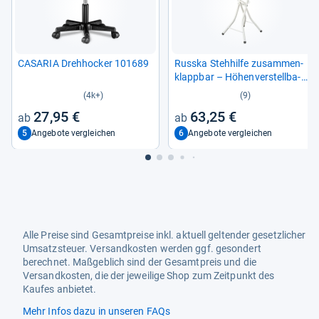
CASA­RIA Dreh­ho­cker 101689
Russka Steh­hilfe zusam­men­
klapp­bar – Höhen­ver­stell­ba­
rer Bügel­stuhl
(4k+)
(9)
27,95 €
63,25 €
5
6
Angebote vergleichen
Angebote vergleichen
Alle Preise sind Gesamtpreise inkl. aktuell geltender gesetzlicher
Umsatzsteuer. Versandkosten werden ggf. gesondert
berechnet. Maßgeblich sind der Gesamtpreis und die
Versandkosten, die der jeweilige Shop zum Zeitpunkt des
Kaufes anbietet.
Mehr Infos dazu in unseren FAQs