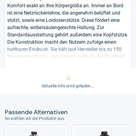
Komfort exakt an Ihre Körpergröße an. Immer an Bord
ist eine Netzrückenlehne, die angenehm belüftet und
stützt, sowie eine Lordosenstütze. Diese fördert eine
aufrechte, wirbelsäulengerechte Haltung. Zur
Standardausstattung gehört außerdem eine Kopfstütze.
Die Konstruktion macht den Nutzern zufolge einen
haltbaren Eindruck. Sie hält laut Hersteller bis zu 150
Kilogramm stand – das ist weit mehr als der Standard.
Mit dem Komfort zeigen sich die Besitzer ebenfalls
zufrieden und loben schließlich den einfachen Aufbau.
So schmälert einzig die fehlende Angabe der
Bewegungsmechanik den guten Eindruck. Vermutlich ist
Aktuelle Info wird geladen...
eine Wipptechnik integriert, die vor allem bei längerer
Nutzung eher verspannt, als positive Effekte bietet. Der
Grund: Sitzfläche und Rückenlehne sind starr
Pas­sende Alter­na­ti­ven
miteinander verbunden, sodass sich Ihr Körper beim
So wählen wir die Produkte aus
Zurücklehnen nicht streckt. Suchen Sie eine Lösung für
gelegentliche Arbeit im Home-Office ist diese für einen