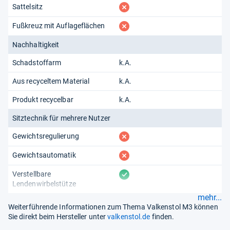
fehlt
Sattelsitz
fehlt
Fußkreuz mit Auflageflächen
Nachhaltigkeit
Schadstoffarm
k.A.
Aus recyceltem Material
k.A.
Produkt recycelbar
k.A.
Sitztechnik für mehrere Nutzer
fehlt
Gewichtsregulierung
fehlt
Gewichtsautomatik
vorhanden
Verstellbare
Lendenwirbelstütze
mehr...
Weiterführende Informationen zum Thema Valkenstol M3 können
Sie direkt beim Hersteller unter
valkenstol.de
finden.