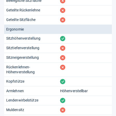
fehlt
Bewegliche Sitzfläche
fehlt
Geteilte Rückenlehne
fehlt
Geteilte Sitzfläche
Ergonomie
vorhanden
Sitzhöhenverstellung
fehlt
Sitztiefenverstellung
fehlt
Sitzneigeverstellung
fehlt
Rückenlehnen-
Höhenverstellung
vorhanden
Kopfstütze
Armlehnen
Höhenverstellbar
vorhanden
Lendenwirbelstütze
fehlt
Muldensitz