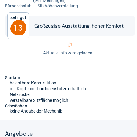
(941 Meinungen)
Büro­dreh­stuhl
Sitz­hö­hen­ver­stel­lung
Sehr gut
Groß­zü­gige Aus­stat­tung, hoher Kom­fort
1,3
Aktuelle Info wird geladen...
Stärken
belastbare Konstruktion
mit Kopf- und Lordosenstütze erhältlich
Netzrücken
verstellbare Sitzfläche möglich
Schwächen
keine Angabe der Mechanik
Angebote