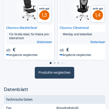
Preis von rund 230 Euro empfehlenswert.
Sehr gut
Sehr gut
von
Nadia Hamdan
1,3
1,4
Clou­vou Mas­ter­Seat
Clou­vou Cle­ver­seat
Für Große ideal, für Kleine pro­
Wen­dig und belast­bar
ble­ma­tisch
Weiterlesen
Weiterlesen
€
€
Angebote vergleichen
Angebote vergleichen
Produkte vergleichen
Datenblatt
Technische Daten
Typ
Bürodrehstuhl