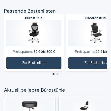
Pas­sende Bes­ten­lis­ten
Bürostühle
Bürodrehstühle
Preisspanne:
35 € bis 800 €
Preisspanne:
65 € bis 8
Zur Bestenliste
Zur Bestenliste
: Bürostühle
: Bürodre
Aktu­ell beliebte Büro­stühle