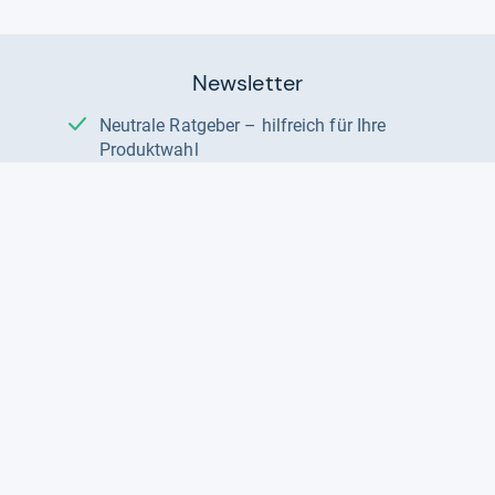
Newsletter
Neutrale Ratgeber – hilfreich für Ihre
Produktwahl
Gut getestete Produkte – passend zur
Jahreszeit
Tipps & Tricks
Datenschutz und Widerruf
Auf
Auf
Auf
Facebook
Instagram
X