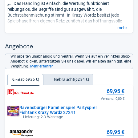
„... Das Handling ist einfach, die Wertung funktioniert
reibungslos, die Begriffe sind gut ausgewählt, die
Buchstabenmischung stimmt. In Krazy Wordz besitzt jede
Spielphase ihren eigenen Reiz: zunächst das hoffnungsvolle
Herumbasteln mit den gezogenen Buchstaben, mal mit
mehr...
spontanem Geistesblitz, mal als mühsames Herantasten an
eine passable Kombination. ... Was dem Spiel am ehesten fehlt,
ist eine übergeordnete Dramaturgie. ...“
Angebote
Wir arbeiten unabhängig und neutral. Wenn Sie auf ein verlinktes Shop-
Angebot klicken, unterstützen Sie uns dabei. Wir erhalten dann ggf. eine
Vergütung.
Mehr erfahren
Gebraucht
Neu
(62,94 €)
(ab 69,95 €)
69,95 €
Versand:
0,00 €
Ravensburger Familienspiel Partyspiel
Fishtank Krazy Wordz 27241
Lieferung: 2-3 Werktage
69,95 €