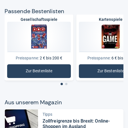
Pas­sende Bes­ten­lis­ten
Gesellschaftsspiele
Kartenspiele
Preisspanne:
2 € bis 200 €
Preisspanne:
6 € bis 1
Zur Bestenliste
Zur Bestenliste
: Gesellschaftsspiele
: Kartensp
Aus unse­rem Maga­zin
Tipps
Zoll­frei­grenze bis Bre­xit: Online-​
Shop­pen im Aus­land