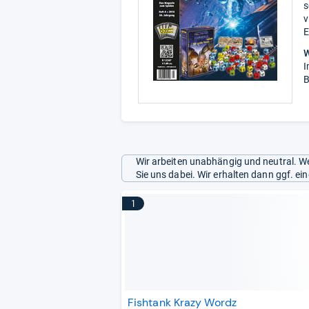
s
v
E
W
I
B
Wir arbeiten unabhängig und neutral. We
Sie uns dabei. Wir erhalten dann ggf. e
1
Fishtank Krazy Wordz