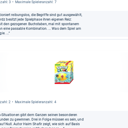
­zahl: 3
Maxi­male Spie­leran­zahl: 7
tioniert reibungslos, die Begriffe sind gut ausgewählt,
z besitzt jede Spielphase ihren eigenen Reiz:
mit den gezogenen Buchstaben, mal mit spontanem
an eine passable Kombination. ... Was dem Spiel am
e. ...“
­zahl: 2
Maxi­male Spie­leran­zahl: 4
hts-Situationen gibt dem Ganzen seinen besonderen
 Runden zu gewinnen. Drei in Folge müssen es sein, und
uf Null. Autor Haim Shafir zeigt, wie sich auf Basis