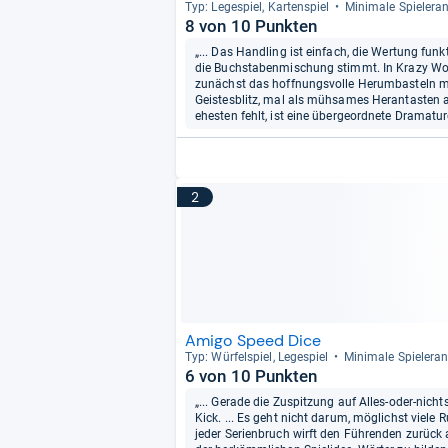
Typ: Lege­spiel, Kar­ten­spiel
Mini­male Spie­leran
8 von 10 Punkten
„... Das Handling ist einfach, die Wertung funk
die Buchstabenmischung stimmt. In Krazy Word
zunächst das hoffnungsvolle Herumbasteln 
Geistesblitz, mal als mühsames Herantasten 
ehesten fehlt, ist eine übergeordnete Dramaturgi
2
Amigo Speed Dice
Typ: Wür­fel­spiel, Lege­spiel
Mini­male Spie­leran
6 von 10 Punkten
„... Gerade die Zuspitzung auf Alles-oder-nic
Kick. ... Es geht nicht darum, möglichst viele
jeder Serienbruch wirft den Führenden zurück a