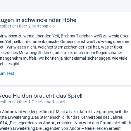
Lügen in schwindelnder Höhe
estbericht über 2 Kartenspiele
ir wissen zu wenig über den Yeti, Brehms Tierleben weiß zu wenig über
en Yeti, selbst der amerikanische Geheimdienst weiß zu wenig über den
eti. Wir wissen nicht, welches Sternzeichen der Yeti hat, was er über
ietzsches Moralbegriff denkt, oder ob er nach einem Regenschauer
nangenehm müffelt. Wir können ja nicht einmal sicher sagen, wie viele
etis es gibt.
um Test
Neue Helden braucht das Spiel!
estbericht über 1 Gesellschaftsspiel
n Andor wird wieder gekämpft: Mehr als ein Jahr ist vergangen, seit die
rste Erweiterung ‚Das Sternenschild‘ für das Kennerspiel des Jahres
014, ‚Die Legenden von Andor‘, erschien. Nun wird das Grundspiel mit d
weiten Erweiterung Die Legenden von Andor – Neue Helden erneut