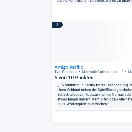
der herkömmlichen Spielidee, Wörter zu bilden,
3
Amigo Kerflip
Typ: Brett­spiel
Mini­male Spie­leran­zahl: 2
Ma
5 von 10 Punkten
„... Vorbildlich in Kerflip ist die Handhabung
einen Schlund neben der Spielfläche geschob
Schachtelboden. Ruckzuck ist Kerflip nach de
etwas länger dauern. Kerflip fehlt das Allei
toller Wörterspiele zu bestehen.“