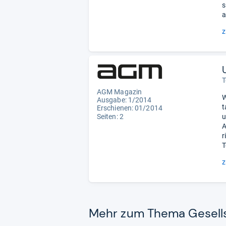
s
a
z
T
AGM Magazin
W
Ausgabe: 1/2014
t
Erschienen: 01/2014
Seiten: 2
u
A
r
T
z
Mehr zum Thema Gesell­s