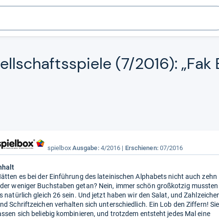
ell­schaftss­piele (7/2016): „Fak
spielbox
Ausgabe:
4/2016
Erschienen:
07/2016
nhalt
ätten es bei der Einführung des lateinischen Alphabets nicht auch zehn
der weniger Buchstaben getan? Nein, immer schön großkotzig mussten
s natürlich gleich 26 sein. Und jetzt haben wir den Salat, und Zahlzeiche
nd Schriftzeichen verhalten sich unterschiedlich. Ein Lob den Ziffern! Si
assen sich beliebig kombinieren, und trotzdem entsteht jedes Mal eine