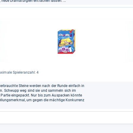
 neue Dramaturgien entfachen lassen. ...“
xi­male Spie­leran­zahl: 4
. Verbrauchte Steine werden nach der Runde einfach in
en. Schwupp weg sind sie und sammeln sich im
r Partie eingepackt. Nur bis zum Auspacken könnte
nstellungsmerkmal, um gegen die mächtige Konkurrenz