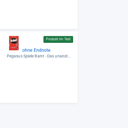
Produkt im Test
ohne Endnote
Pegasus Spiele Bam! - Das unanständig gute Wortspiel
e