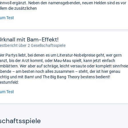
innvoll ergänzt. Neben den namensgebenden, neuen Helden sind es vor
llem die zusätzlichen
um Test
Urknall mit Bam-Effekt!
estbericht über 2 Gesellschaftsspiele
er Partys liebt, bei denen es um Literatur-Nobelpreise geht, wer gern
anzt, bis der Arzt kommt, oder Mau-Mau spielt, kann jetzt einfach
mblättern. Wer aber auf schräge, leicht versaute oder komplett sinnfrei
bende – am besten noch alles zusammen – steht, der ist hier genau
ichtig und mit Bam! und The Big Bang Theory bestens bedient!
estumfeld:
um Test
chaftss­piele