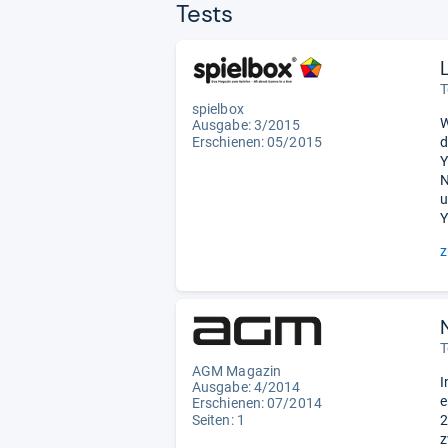
Tests
T
spielbox
W
Ausgabe: 3/2015
Erschienen: 05/2015
d
Y
N
u
Y
z
T
AGM Magazin
I
Ausgabe: 4/2014
e
Erschienen: 07/2014
Seiten: 1
2
z