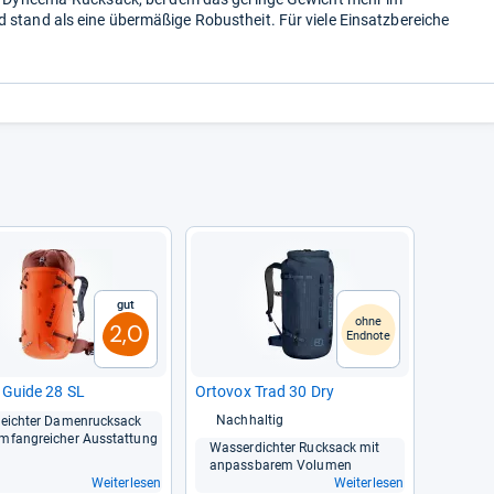
 stand als eine übermäßige Robustheit. Für viele Einsatzbereiche
Gut
ohne
2,0
Endnote
r Guide 28 SL
Orto­vox Trad 30 Dry
Nachhaltig
leich­ter Damen­ruck­sack
mfang­rei­cher Aus­stat­tung
Was­ser­dich­ter Ruck­sack mit
anpass­ba­rem Volu­men
Weiterlesen
Weiterlesen