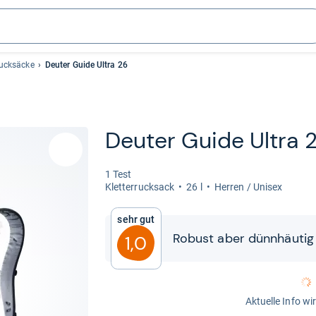
Rucksäcke
Deuter Guide Ultra 26
Deu­ter Guide Ultra 
1 Test
Klet­ter­ruck­sack
26 l
Her­ren / Uni­sex
Sehr gut
Robust aber dünn­häu­tig
1,0
Aktuelle Info wi