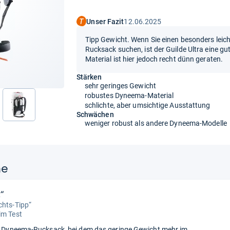
Unser Fazit
12.06.2025
Tipp Gewicht. Wenn Sie einen besonders lei
Rucksack suchen, ist der Guilde Ultra eine g
Material ist hier jedoch recht dünn geraten.
Stärken
sehr geringes Gewicht
robustes Dyneema-Material
schlichte, aber umsichtige Ausstattung
nächste
Schwächen
weniger robust als andere Dyneema-Modelle
ne
“
chts-Tipp“
im Test
er Dyneema-Rucksack, bei dem das geringe Gewicht mehr im