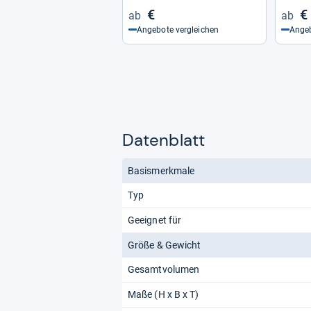
€
€
Angebote vergleichen
Angeb
Datenblatt
Basismerkmale
Typ
Geeignet für
Größe & Gewicht
Gesamtvolumen
Maße (H x B x T)