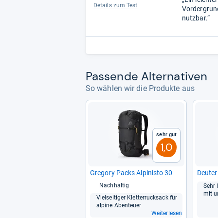
Details zum Test
Vordergrund
nutzbar.“
Pas­sende Alter­na­ti­ven
So wählen wir die Produkte aus
Sehr gut
1,0
Gre­gory Packs Alpi­ni­sto 30
Deu­te
Nachhaltig
Sehr 
mit u
Viel­sei­ti­ger Klet­ter­ruck­sack für
alpine Aben­teuer
Weiterlesen