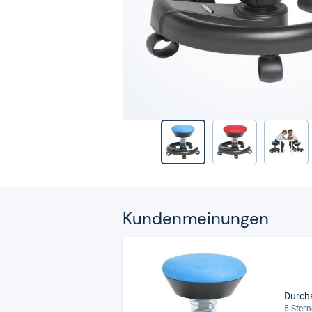
Kun­den­mei­nun­gen
Durch
5 Stern