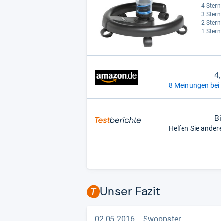
4 Stern
3 Stern
2 Stern
1 Stern
4
8 Meinungen bei
B
Helfen Sie ander
Unser Fazit
02.05.2016
Swoppster