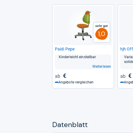
Sehr gut
1,0
Paidi Pepe
hjh Off
Kin­der­leicht ein­stell­bar
Varia­
soli­d
Weiterlesen
€
€
Angebote vergleichen
Angeb
Datenblatt