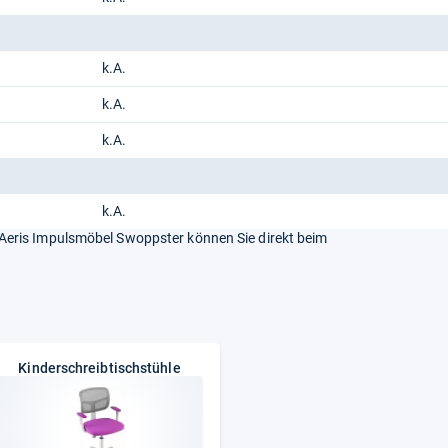
k.A.
k.A.
k.A.
k.A.
eris Impulsmöbel Swoppster können Sie direkt beim
Kinderschreibtischstühle