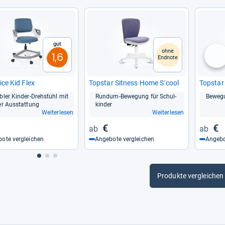
Gut
ohne
1,6
Endnote
nä
ice Kid Flex
Top­star Sit­ness Home S´cool
Top­star
bler Kin­der-​Dreh­stuhl mit
Rundum-​Bewe­gung für Schul­
Bewe­gu
er Aus­stat­tung
kin­der
Weiterlesen
Weiterlesen
€
€
ote vergleichen
Angebote vergleichen
Angebo
Produkte vergleichen