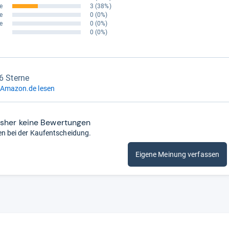
e
3
(38%)
e
0
(0%)
e
0
(0%)
0
(0%)
,6 Sterne
 Amazon.de lesen
isher keine Bewertungen
en bei der Kaufentscheidung.
Eigene Meinung verfassen