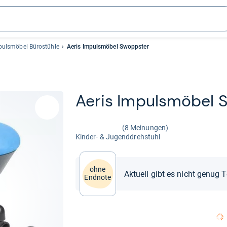
pulsmöbel Bürostühle
Aeris Impulsmöbel Swoppster
Aeris Impuls­mö­bel 
(8 Meinungen)
Kin­der-​ & Jugend­dreh­stuhl
ohne
Aktuell gibt es nicht genug 
Endnote