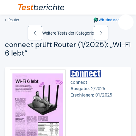
Router
Wir sind nachhaltig
Suc
Geben
Weitere Tests der Kategorie
zurück
weiter
Sie
connect prüft Rou­ter (1/2025): „Wi-​Fi
mindest
6 lebt“
drei
Zeichen
ein.
Vorschl
erschei
connect
automat
Ausgabe:
2/2025
und
Erschienen:
01/2025
lassen
sich
mit
den
Pfeiltas
auswähl