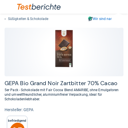
Süßigkeiten & Schokolade
Wir sind nachhaltig
Suc
Geben
Sie
mindest
drei
Zeichen
ein.
Vorschl
erschei
automat
GEPA Bio Grand Noir Zart­bit­ter 70% Cacao
und
5er Pack - Schokolade mit Fair Cocoa Blend AMARIBE, ohne Emulgatoren
lassen
und umweltfreundlicher, aluminiumfreier Verpackung, ideal für
Schokoladenliebhaber.
sich
mit
Her­stel­ler: GEPA
den
Pfeiltas
Befriedigend
auswähl