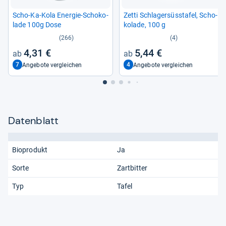
Scho-​Ka-​Kola Ener­gie-​Scho­ko­
Zetti Schla­ger­süss­ta­fel, Scho­
lade 100g Dose
ko­lade, 100 g
(266)
(4)
4,31 €
5,44 €
7
4
Angebote vergleichen
Angebote vergleichen
Datenblatt
Bioprodukt
Ja
Sorte
Zartbitter
Typ
Tafel