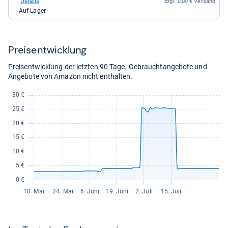
Details
zzgl. 0,00 € Versand
Amazon.de
Auf Lager
für
45,67
kaufen.
Preis­ent­wick­lung
Preisentwicklung der letzten 90 Tage. Gebrauchtangebote und
Angebote von Amazon nicht enthalten.