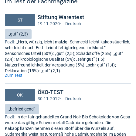
Im Test der Fach­ma­ga­zine
Stiftung Warentest
ST
19.11.2020
·
Deutsch
Test
auf
Bewertung:
„gut“ (2,3)
Deutsch
Fazit:
„Herb, würzig, leicht malzig. Schmeckt leicht kakaosäuerlich,
sehr leicht nach Fett. Leicht fettigbelegend im Mund.“
Sensorisches Urteil (50%): „gut“ (2,5); Schadstoffe (25%): „gut“
(2,4); Mikrobiologische Qualität (5%): „sehr gut“ (1,5);
Nutzerfreundlichkeit der Verpackung (5%): „sehr gut“ (1,4);
Deklaration (15%): „gut“ (2,1).
(öffnet
Zum Test
in
neuem
ÖKO-TEST
Tab)
ÖK
30.11.2012
·
Deutsch
Test
auf
Bewertung:
„befriedigend“
Deutsch
Fazit:
In der fair gehandelten Grand Noir Bio Schokolade von Gepa
wurde das giftige Schwermetall Cadmium gefunden. Die
Kakaopflanzen nehmen diesen Stoff über die Wurzeln auf.
Südamerika weist naturgemäß hohe Cadmiumgehalte im Boden