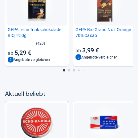
GEPA feine Trink­scho­ko­lade
GEPA Bio Grand Noir Orange
BIO, 250g
70% Cacao
(420)
3,99 €
5,29 €
5
Angebote vergleichen
2
Angebote vergleichen
Aktu­ell beliebt