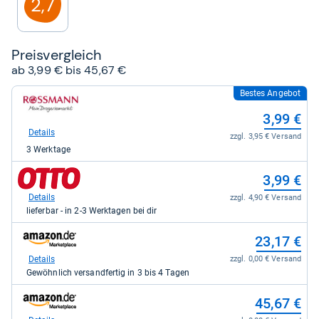
2,7
Preis­ver­gleich
ab 3,99 € bis 45,67 €
Bestes Angebot
zum
Shop:
3,99 €
bei
rossmann
Details
zzgl. 3,95 € Versand
für
3 Werktage
3,99
kaufen.
zum
3,99 €
Shop:
bei
Details
zzgl. 4,90 € Versand
Otto.de
lieferbar - in 2-3 Werktagen bei dir
für
3,99
zum
23,17 €
kaufen.
Shop:
bei
Details
zzgl. 0,00 € Versand
Amazon.de
Gewöhnlich versandfertig in 3 bis 4 Tagen
für
23,17
zum
45,67 €
kaufen.
Shop:
bei