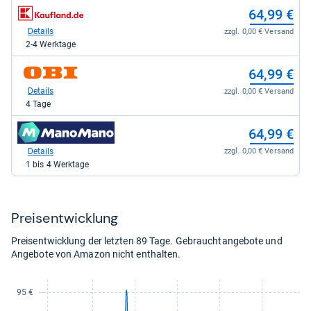
64,99
zum
64,99 €
kaufen.
Shop:
bei
Details
zzgl. 0,00 € Versand
Kaufland.de
2-4 Werktage
für
64,99
zum
64,99 €
kaufen.
Shop:
bei
Details
zzgl. 0,00 € Versand
OBI
4 Tage
für
64,99
zum
64,99 €
kaufen.
Shop:
bei
Details
zzgl. 0,00 € Versand
Manomano
1 bis 4 Werktage
für
64,99
kaufen.
Preis­ent­wick­lung
Preisentwicklung der letzten 89 Tage. Gebrauchtangebote und
Angebote von Amazon nicht enthalten.