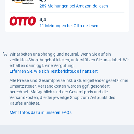
4,6
289 Meinungen bei Amazon.de lesen
von
Produkttyp
Campingtisch, Beistelltisch,
5
Klapptisch, Arbeitstisch
4,4
Sternen
4,4
11 Meinungen bei Otto.de lesen
Prokuktart 2
Flohmarkttisch,
von
Multifunktionstisch
5
Sternen
höhenverstellbar auf
73,5 / 81 / 87,5 / 94,5 cm
Wir arbeiten unabhängig und neutral. Wenn Sie auf ein
verlinktes Shop-Angebot klicken, unterstützen Sie uns dabei. Wir
erhalten dann ggf. eine Vergütung.
Erfahren Sie, wie sich Testberichte.de finanziert
Alle Preise sind Gesamtpreise inkl. aktuell geltender gesetzlicher
Umsatzsteuer. Versandkosten werden ggf. gesondert
berechnet. Maßgeblich sind der Gesamtpreis und die
Versandkosten, die der jeweilige Shop zum Zeitpunkt des
Kaufes anbietet.
Mehr Infos dazu in unseren FAQs