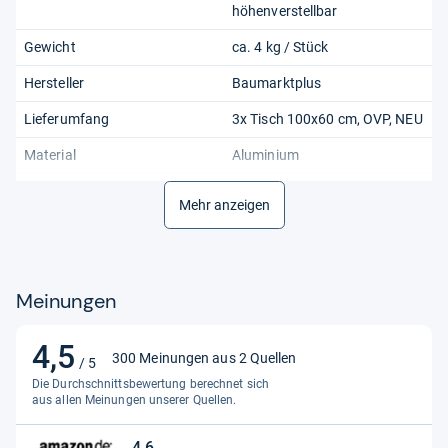
höhenverstellbar
Gewicht
ca. 4 kg / Stück
Hersteller
Baumarktplus
Lieferumfang
3x Tisch 100x60 cm, OVP, NEU
Material
Aluminium
Material Platte
MDF, schwarz, Stärke ca. 3
Mehr anzeigen
mm
Material/Maße Gestell
Aluminium / Stahl,
schwarz/silber, ø ca. 19 mm
Meinungen
Maße aufgebaut LxBxH pro
100 x 60 cm x 73,5 / 81 / 87,5
Stück
/ 94,5 cm
4,5
4,5
Maße geklappt
LxBxH: 100 x 60 x 2,5 cm
300 Meinungen aus 2 Quellen
/ 5
von
Die Durchschnittsbewertung berechnet sich
Produktart
Tapeziertisch
5
aus allen Meinungen unserer Quellen.
Sternen
Produktart 2
Flohmarkttisch,
4,6
Multifunktionstisch