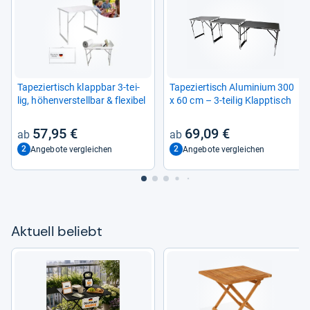
Tape­zier­tisch klapp­bar 3-​tei­
Tape­zier­tisch Alu­mi­nium 300
lig, höhen­ver­stell­bar & fle­xi­bel
x 60 cm – 3-​tei­lig Klapp­tisch
57,95 €
69,09 €
2
2
Angebote vergleichen
Angebote vergleichen
Aktu­ell beliebt