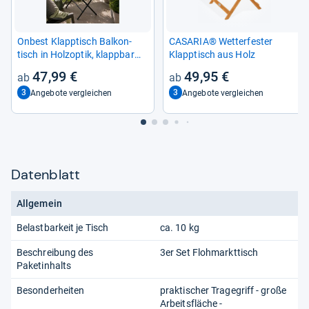
Onbest Klapp­tisch Bal­kon­
CASA­RIA® Wet­ter­fes­ter
tisch in Hol­z­op­tik, klapp­bar
Klapp­tisch aus Holz
und robust
47,99 €
49,95 €
3
3
Angebote vergleichen
Angebote vergleichen
Datenblatt
Allgemein
Belastbarkeit je Tisch
ca. 10 kg
Beschreibung des
3er Set Flohmarkttisch
Paketinhalts
Besonderheiten
praktischer Tragegriff - große
Arbeitsfläche -