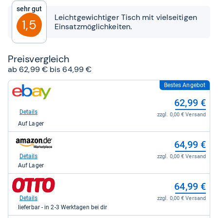
5
Sehr gut
Sternen
Leichtgewichtiger Tisch mit vielseitigen
1,5
Einsatzmöglichkeiten.
Preis­ver­gleich
ab 62,99 € bis 64,99 €
Bestes Angebot
zum
Shop:
62,99 €
bei
eBay
Details
zzgl. 0,00 € Versand
für
Auf Lager
62,99
kaufen.
zum
64,99 €
Shop:
bei
Details
zzgl. 0,00 € Versand
Amazon.de
Auf Lager
für
64,99
zum
64,99 €
kaufen.
Shop:
bei
Details
zzgl. 0,00 € Versand
Otto.de
lieferbar - in 2-3 Werktagen bei dir
für