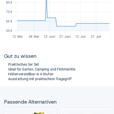
Gut zu wis­sen
Prak­ti­sches 3er Set
Ideal für Gar­ten, Cam­ping und Flohmärkte
Höhen­ver­stell­bar in 4 Stu­fen
Aus­stat­tung mit prak­ti­schem Tra­ge­griff
Pas­sende Alter­na­ti­ven