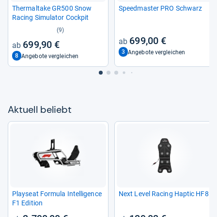
Ther­mal­take GR500 Snow
Speed­mas­ter PRO Schwarz
Racing Simu­la­tor Cock­pit
(9)
699,00 €
699,90 €
3
Angebote vergleichen
8
Angebote vergleichen
Aktu­ell beliebt
Play­seat For­mula Intel­li­gence
Next Level Racing Hap­tic HF8
F1 Edi­tion