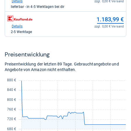
bei
Details
zzgl. 0,00 € Versand
Otto.de
lieferbar - in 4-5 Werktagen bei dir
für
1.150,96
zum
1.183,99 €
kaufen.
Shop:
bei
Details
zzgl. 0,00 € Versand
Kaufland
2-5 Werktage
für
1.183,99
kaufen.
Preis­ent­wick­lung
Preisentwicklung der letzten 89 Tage. Gebrauchtangebote und
Angebote von Amazon nicht enthalten.