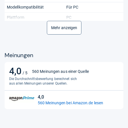
Modellkompatibilität
Für PC
Plattform
PC
Produktart
Mehr anzeigen
Simulator
Ursprungsland
China
Meinungen
4,0
4,0
560 Meinungen aus einer Quelle
/ 5
von
Die Durchschnittsbewertung berechnet sich
5
aus allen Meinungen unserer Quellen.
Sternen
4,0
4,0
560 Meinungen bei Amazon.de lesen
von
5
Sternen