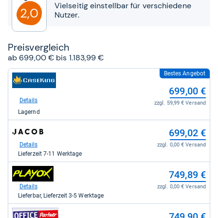
Sternen
Vielseitig einstellbar für verschiedene
2,0
Nutzer.
Preis­ver­gleich
ab 699,00 € bis 1.183,99 €
Bestes Angebot
zum
Shop:
699,00 €
bei
Caseking
Details
zzgl. 59,99 € Versand
für
Lagernd
699,00
kaufen.
zum
699,02 €
Shop:
bei
Details
zzgl. 0,00 € Versand
Jacob
Lieferzeit 7-11 Werktage
Elektronik
direkt
zum
749,89 €
für
Shop:
699,02
bei
Details
zzgl. 0,00 € Versand
kaufen.
playox.de
Lieferbar, Lieferzeit 3-5 Werktage
für
749,89
zum
749,90 €
kaufen.