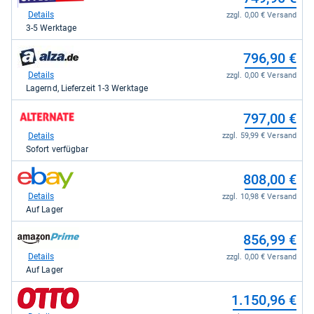
Shop:
bei
Details
zzgl. 0,00 € Versand
office-
3-5 Werktage
partner.de
-
zum
796,90 €
Office
Shop:
Partner
bei
Details
zzgl. 0,00 € Versand
GmbH
alza.de
Lagernd, Lieferzeit 1-3 Werktage
für
für
749,90
796,90
zum
kaufen.
797,00 €
kaufen.
Shop:
bei
Details
zzgl. 59,99 € Versand
Alternate
Sofort verfügbar
für
797,00
zum
808,00 €
kaufen.
Shop:
bei
Details
zzgl. 10,98 € Versand
eBay
Auf Lager
für
808,00
zum
856,99 €
kaufen.
Shop:
bei
Details
zzgl. 0,00 € Versand
Amazon.de
Auf Lager
für
856,99
zum
1.150,96 €
kaufen.
Shop: