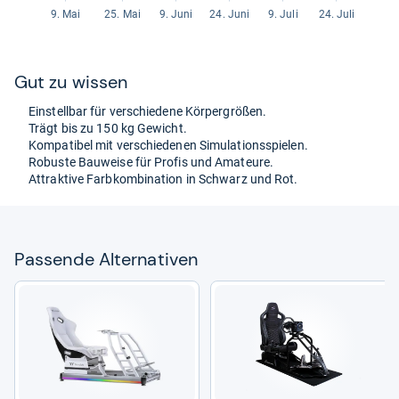
Gut zu wis­sen
Ein­stell­bar für ver­schie­dene Kör­per­grö­ßen.
Trägt bis zu 150 kg Gewicht.
Kom­pa­ti­bel mit ver­schie­de­nen Simu­la­ti­onss­pie­len.
Robuste Bau­weise für Pro­fis und Ama­teure.
Attrak­tive Farb­kom­bi­na­tion in Schwarz und Rot.
Pas­sende Alter­na­ti­ven