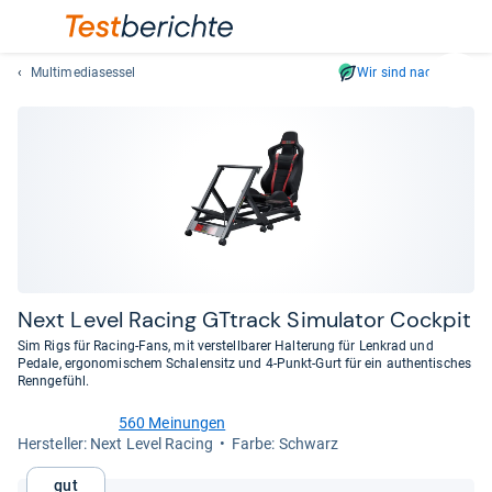
Multimediasessel
Wir sind nachhaltig
Suc
Geben
Sie
mindest
drei
Zeichen
ein.
Vorschl
erschei
automat
Next Level Racing GTtrack Simu­la­tor Cock­pit
und
Sim Rigs für Racing-Fans, mit verstellbarer Halterung für Lenkrad und
lassen
Pedale, ergonomischem Schalensitz und 4-Punkt-Gurt für ein authentisches
Renngefühl.
sich
mit
560 Meinungen
den
4,0
Her­stel­ler: Next Level Racing
Farbe: Schwarz
von
Pfeiltas
5
auswähl
Gut